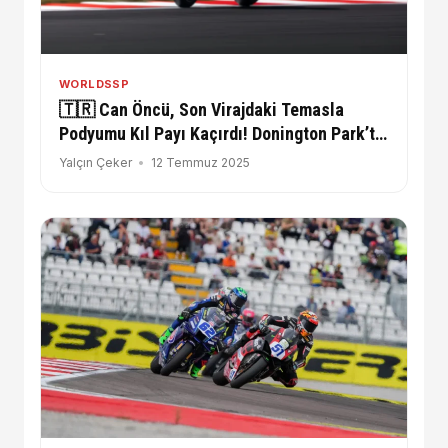
WORLDSSP
🇹🇷 Can Öncü, Son Virajdaki Temasla
Podyumu Kıl Payı Kaçırdı! Donington Park’ta
Müthiş Mücadele
Yalçın Çeker
12 Temmuz 2025