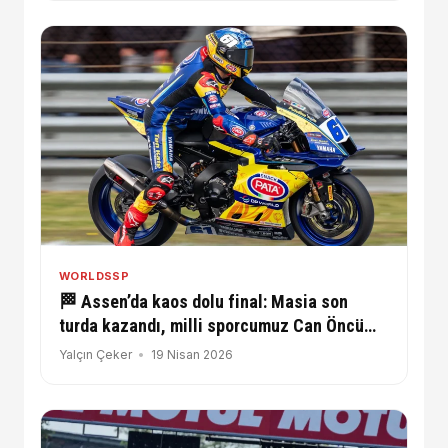
WORLDSSP
🏁 Assen’da kaos dolu final: Masia son
turda kazandı, milli sporcumuz Can Öncü
geriye düştü
Yalçın Çeker
19 Nisan 2026