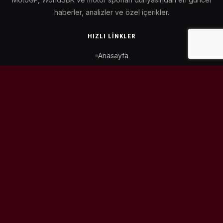
haberler, analizler ve özel içerikler.
HIZLI LINKLER
Anasayfa
MotoGP Takvimi
WorldSBK Takvimi
Puan Durumu
İletişim
BIZI TAKIP ET
© 2026
MotoEtkinlik
. Tüm hakları saklıdır.