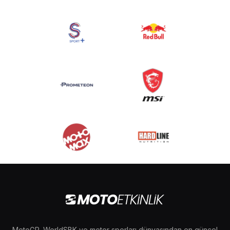
MotoGP, WorldSBK ve motor sporları dünyasından en güncel