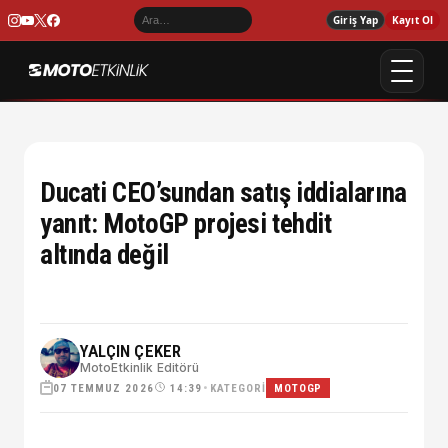
Giriş Yap
Kayıt Ol
Ducati CEO’sundan satış iddialarına
yanıt: MotoGP projesi tehdit
altında değil
YALÇIN ÇEKER
MotoEtkinlik Editörü
07 TEMMUZ 2026
•
KATEGORI
14:39
MOTOGP