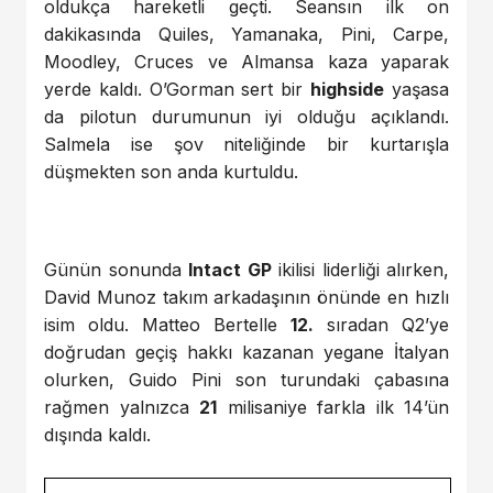
oldukça hareketli geçti. Seansın ilk on
dakikasında Quiles, Yamanaka, Pini, Carpe,
Moodley, Cruces ve Almansa kaza yaparak
yerde kaldı. O’Gorman sert bir
highside
yaşasa
da pilotun durumunun iyi olduğu açıklandı.
Salmela ise şov niteliğinde bir kurtarışla
düşmekten son anda kurtuldu.
Günün sonunda
Intact GP
ikilisi liderliği alırken,
David Munoz takım arkadaşının önünde en hızlı
isim oldu. Matteo Bertelle
12.
sıradan Q2’ye
doğrudan geçiş hakkı kazanan yegane İtalyan
olurken, Guido Pini son turundaki çabasına
rağmen yalnızca
21
milisaniye farkla ilk 14’ün
dışında kaldı.