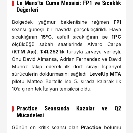
Le Mans’ta Cuma Mesaisi: FP1 ve Sıcaklık
Değerleri
Bölgedeki yağmur beklentisine rağmen
FP1
seansı güneşli bir havada gerçekleştirildi. Hava
sıcaklığının
15°C
, asfalt sıcaklığının ise
11°C
ölçüldüğü sabah saatlerinde Alvaro Carpe
(
KTM Ajo
),
1:41.252
’lik turuyla zirveye yerleşti.
Onu David Almansa, Adrian Fernandez ve David
Munoz takip ederek ilk dört sırayı İspanyol
sürücülerin doldurmasını sağladı.
LevelUp MTA
pilotu Matteo Bertelle ise 5. sırada kalarak ilk
10’a giren tek İtalyan temsilcisi oldu.
Practice Seansında Kazalar ve Q2
Mücadelesi
Günün en kritik seansı olan
Practice
bölümü