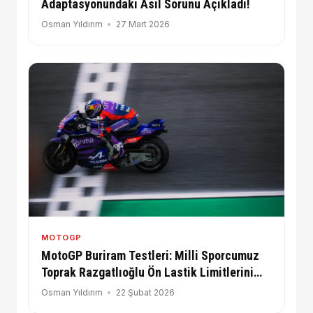
Adaptasyonundaki Asıl Sorunu Açıkladı!
Osman Yıldırım
27 Mart 2026
MOTOGP
MotoGP Buriram Testleri: Milli Sporcumuz
Toprak Razgatlıoğlu Ön Lastik Limitlerini
Arıyor
Osman Yıldırım
22 Şubat 2026