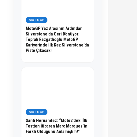
MOTOGP
MotoGP Yaz Arasının Ardından
Silverstone’da Geri Dönüyor:
Toprak Razgatlıoğlu MotoGP
Kariyerinde İlk Kez Silverstone’da
Piste Çıkacak!
MOTOGP
Santi Hernandez: “Moto2’deki İlk
Testten İtibaren Marc Marquez’in
Farklı Olduğunu Anlamıştım!”