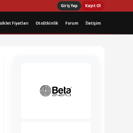
Giriş Yap
Kayıt Ol
iklet Fiyatları
OtoEtkinlik
Forum
İletişim