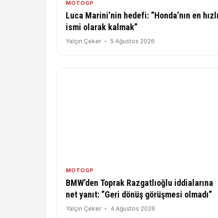
MOTOGP
Luca Marini’nin hedefi: “Honda’nın en hızl
ismi olarak kalmak”
Yalçın Çeker
5 Ağustos 2026
MOTOGP
BMW’den Toprak Razgatlıoğlu iddialarına
net yanıt: “Geri dönüş görüşmesi olmadı”
Yalçın Çeker
4 Ağustos 2026