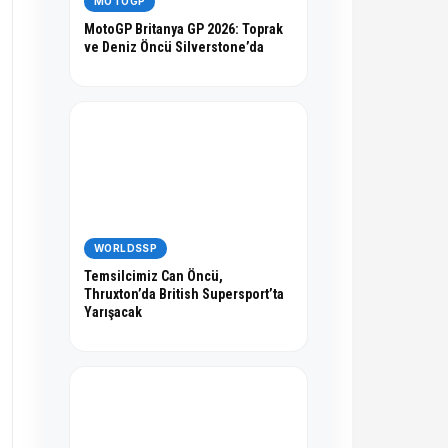
MOTOGP
MotoGP Britanya GP 2026: Toprak
ve Deniz Öncü Silverstone’da
WORLDSSP
Temsilcimiz Can Öncü,
Thruxton’da British Supersport’ta
Yarışacak