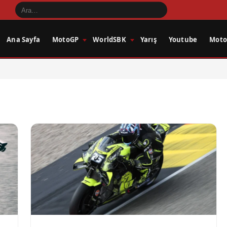
Ana Sayfa
MotoGP
WorldSBK
Yarış
Youtube
Motos