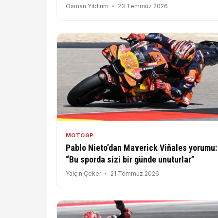
Değerlendirdi
Osman Yıldırım
23 Temmuz 2026
MOTOGP
Pablo Nieto’dan Maverick Viñales yorumu:
“Bu sporda sizi bir günde unuturlar”
Yalçın Çeker
21 Temmuz 2026