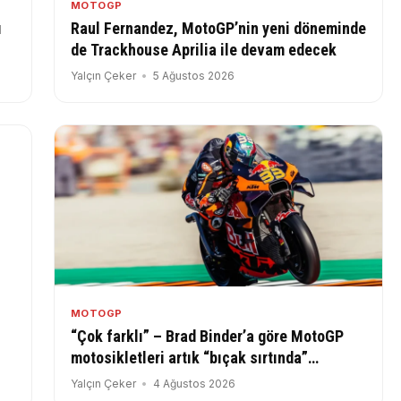
MOTOGP
ı
Raul Fernandez, MotoGP’nin yeni döneminde
de Trackhouse Aprilia ile devam edecek
Yalçın Çeker
5 Ağustos 2026
MOTOGP
“Çok farklı” – Brad Binder’a göre MotoGP
motosikletleri artık “bıçak sırtında”
çalışıyor
Yalçın Çeker
4 Ağustos 2026