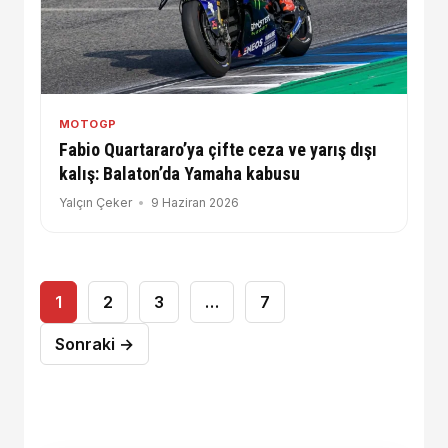
MOTOGP
Fabio Quartararo’ya çifte ceza ve yarış dışı
kalış: Balaton’da Yamaha kabusu
Yalçın Çeker
9 Haziran 2026
Yazı
1
2
3
…
7
sayfalaması
Sonraki →