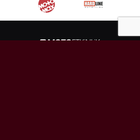
MotoGP, WorldSBK ve motor sporları dünyasından en güncel
haberler, analizler ve özel içerikler.
HIZLI LINKLER
Anasayfa
MotoGP Takvimi
WorldSBK Takvimi
Puan Durumu