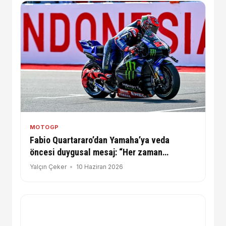
MOTOGP
Fabio Quartararo’dan Yamaha’ya veda
öncesi duygusal mesaj: “Her zaman
minnettar olacağım”
Yalçın Çeker
10 Haziran 2026