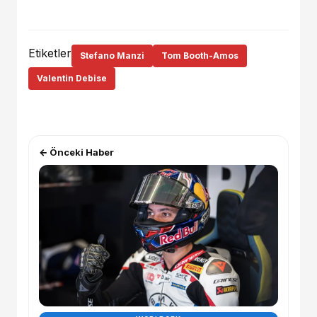
Etiketler
Stefano Manzi
Tom Booth-Amos
Valentin Debise
← Önceki Haber