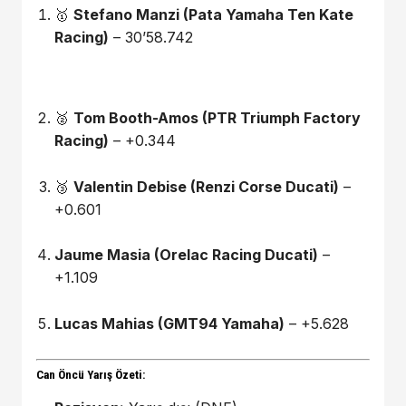
🥇
Stefano Manzi (Pata Yamaha Ten Kate
Racing)
– 30’58.742
🥈
Tom Booth-Amos (PTR Triumph Factory
Racing)
– +0.344
🥉
Valentin Debise (Renzi Corse Ducati)
–
+0.601
Jaume Masia (Orelac Racing Ducati)
–
+1.109
Lucas Mahias (GMT94 Yamaha)
– +5.628
Can Öncü Yarış Özeti: