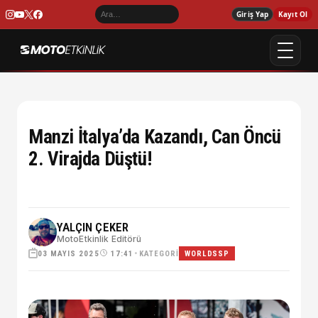
Giriş Yap
Kayıt Ol
Manzi İtalya’da Kazandı, Can Öncü
2. Virajda Düştü!
YALÇIN ÇEKER
MotoEtkinlik Editörü
03 MAYIS 2025
•
KATEGORI
17:41
WORLDSSP