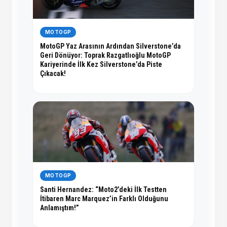
MOTOGP
MotoGP Yaz Arasının Ardından Silverstone’da
Geri Dönüyor: Toprak Razgatlıoğlu MotoGP
Kariyerinde İlk Kez Silverstone’da Piste
Çıkacak!
MOTOGP
Santi Hernandez: “Moto2’deki İlk Testten
İtibaren Marc Marquez’in Farklı Olduğunu
Anlamıştım!”