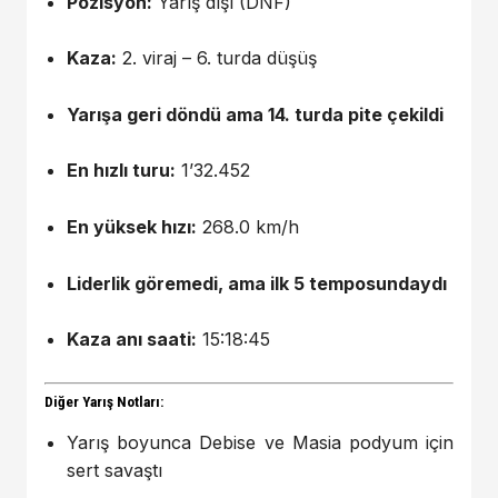
Pozisyon:
Yarış dışı (DNF)
Kaza:
2. viraj – 6. turda düşüş
Yarışa geri döndü ama 14. turda pite çekildi
En hızlı turu:
1’32.452
En yüksek hızı:
268.0 km/h
Liderlik göremedi, ama ilk 5 temposundaydı
Kaza anı saati:
15:18:45
Diğer Yarış Notları:
Yarış boyunca Debise ve Masia podyum için
sert savaştı