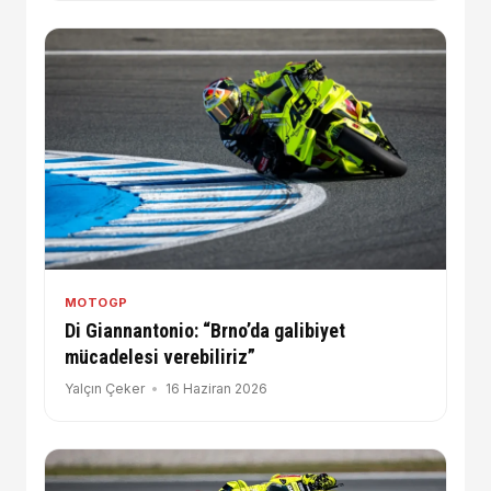
MOTOGP
Di Giannantonio: “Brno’da galibiyet
mücadelesi verebiliriz”
Yalçın Çeker
16 Haziran 2026