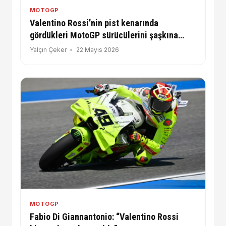
MOTOGP
Valentino Rossi’nin pist kenarında
gördükleri MotoGP sürücülerini şaşkına
çeviriyor
Yalçın Çeker
22 Mayıs 2026
MOTOGP
Fabio Di Giannantonio: “Valentino Rossi