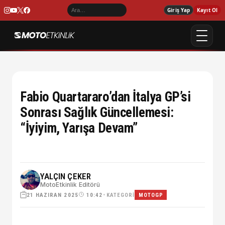
Giriş Yap
Kayıt Ol
Fabio Quartararo’dan İtalya GP’si
Sonrası Sağlık Güncellemesi:
“İyiyim, Yarışa Devam”
YALÇIN ÇEKER
MotoEtkinlik Editörü
21 HAZIRAN 2025
•
KATEGORI
10:42
MOTOGP