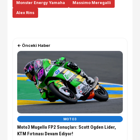
Monster Energy Yamaha
Massimo Meregalli
Alex Rins
← Önceki Haber
MOTO3
Moto3 Mugello FP2 Sonuçları: Scott Ogden Lider,
KTM Fırtınası Devam Ediyor!