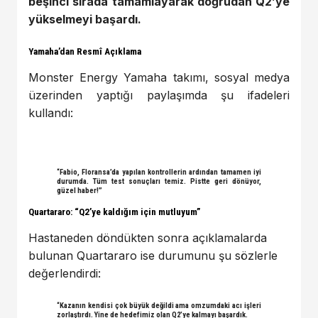
beşinci sırada tamamlayarak doğrudan Q2’ye
yükselmeyi başardı.
Yamaha’dan Resmî Açıklama
Monster Energy Yamaha takımı, sosyal medya
üzerinden yaptığı paylaşımda şu ifadeleri
kullandı:
“Fabio, Floransa’da yapılan kontrollerin ardından tamamen iyi
durumda. Tüm test sonuçları temiz. Pistte geri dönüyor,
güzel haber!”
Quartararo: “Q2’ye kaldığım için mutluyum”
Hastaneden döndükten sonra açıklamalarda
bulunan Quartararo ise durumunu şu sözlerle
değerlendirdi:
“Kazanın kendisi çok büyük değildi ama omzumdaki acı işleri
zorlaştırdı. Yine de hedefimiz olan Q2’ye kalmayı başardık.