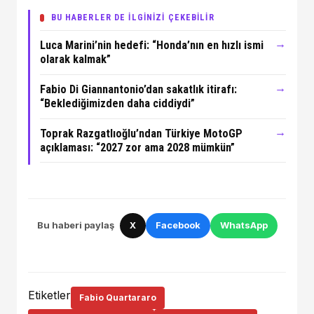
BU HABERLER DE İLGİNİZİ ÇEKEBİLİR
→
Luca Marini’nin hedefi: “Honda’nın en hızlı ismi
olarak kalmak”
→
Fabio Di Giannantonio’dan sakatlık itirafı:
“Beklediğimizden daha ciddiydi”
→
Toprak Razgatlıoğlu’ndan Türkiye MotoGP
açıklaması: “2027 zor ama 2028 mümkün”
Bu haberi paylaş
X
Facebook
WhatsApp
Etiketler
Fabio Quartararo