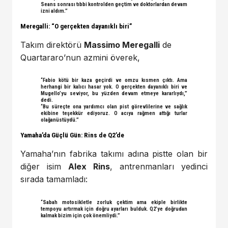
Seans sonrası tıbbi kontrolden geçtim ve doktorlardan devam
izni aldım.”
Meregalli: “O gerçekten dayanıklı biri”
Takım direktörü
Massimo Meregalli
de
Quartararo’nun azmini överek,
“Fabio kötü bir kaza geçirdi ve omzu kısmen çıktı. Ama
herhangi bir kalıcı hasar yok. O gerçekten dayanıklı biri ve
Mugello’yu seviyor, bu yüzden devam etmeye kararlıydı,”
dedi.
“Bu süreçte ona yardımcı olan pist görevlilerine ve sağlık
ekibine teşekkür ediyoruz. O acıya rağmen attığı turlar
olağanüstüydü.”
Yamaha’da Güçlü Gün: Rins de Q2’de
Yamaha’nın fabrika takımı adına pistte olan bir
diğer isim
Alex Rins
, antrenmanları yedinci
sırada tamamladı:
“Sabah motosikletle zorluk çektim ama ekiple birlikte
tempoyu artırmak için doğru ayarları bulduk. Q2’ye doğrudan
kalmak bizim için çok önemliydi.”