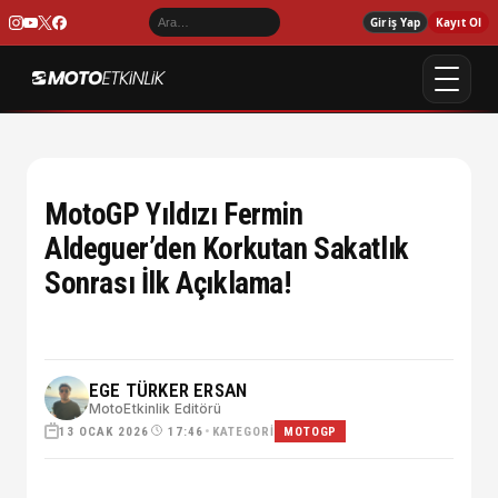
Giriş Yap
Kayıt Ol
MotoGP Yıldızı Fermin
Aldeguer’den Korkutan Sakatlık
Sonrası İlk Açıklama!
EGE TÜRKER ERSAN
MotoEtkinlik Editörü
13 OCAK 2026
•
KATEGORI
17:46
MOTOGP