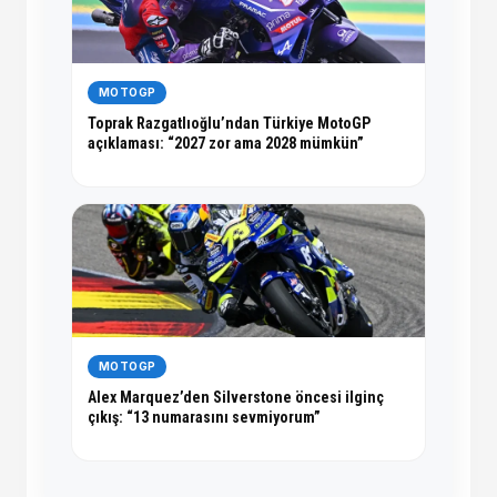
MOTOGP
Toprak Razgatlıoğlu’ndan Türkiye MotoGP
açıklaması: “2027 zor ama 2028 mümkün”
MOTOGP
Alex Marquez’den Silverstone öncesi ilginç
çıkış: “13 numarasını sevmiyorum”