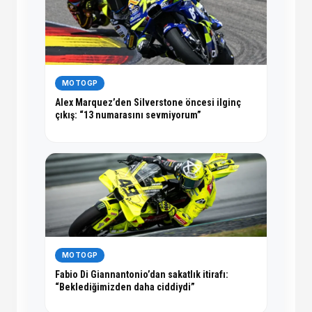
MOTOGP
Alex Marquez’den Silverstone öncesi ilginç
çıkış: “13 numarasını sevmiyorum”
MOTOGP
Fabio Di Giannantonio’dan sakatlık itirafı:
“Beklediğimizden daha ciddiydi”