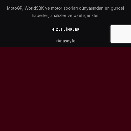
MotoGP, WorldSBK ve motor sporları dünyasından en güncel
haberler, analizler ve özel içerikler.
HIZLI LINKLER
Anasayfa
MotoGP Takvimi
WorldSBK Takvimi
Puan Durumu
İletişim
BIZI TAKIP ET