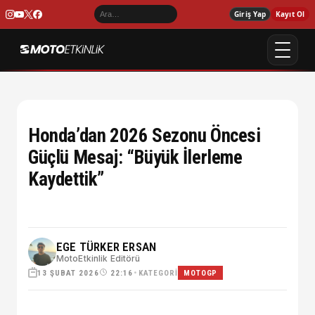
Giriş Yap
Kayıt Ol
Honda’dan 2026 Sezonu Öncesi
Güçlü Mesaj: “Büyük İlerleme
Kaydettik”
EGE TÜRKER ERSAN
MotoEtkinlik Editörü
13 ŞUBAT 2026
•
KATEGORI
22:16
MOTOGP