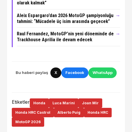
olarak kalmak”
→
Aleix Espargaro’dan 2026 MotoGP şampiyonluğu
tahmini: “Mücadele üç isim arasında geçecek”
→
Raul Fernandez, MotoGP’nin yeni döneminde de
Trackhouse Aprilia ile devam edecek
Bu haberi paylaş
X
Facebook
WhatsApp
Etiketler
Honda
Luca Marini
Joan Mir
Honda HRC Castrol
Alberto Puig
Honda HRC
MotoGP 2026