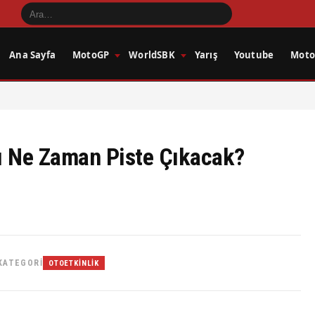
Ana Sayfa
MotoGP
WorldSBK
Yarış
Youtube
Motos
ı Ne Zaman Piste Çıkacak?
KATEGORI
OTOETKINLIK