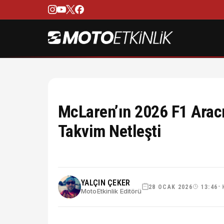
McLaren’ın 2026 F1 Arac
Takvim Netleşti
YALÇIN ÇEKER
28 OCAK 2026
13:46
•
MotoEtkinlik Editörü