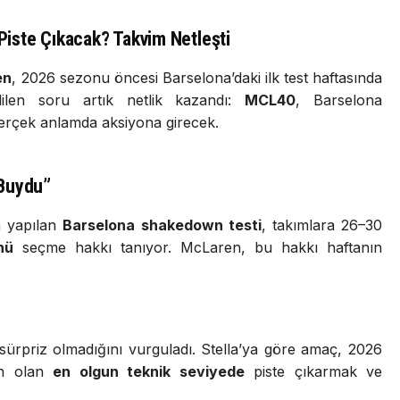
iste Çıkacak? Takvim Netleşti
en
, 2026 sezonu öncesi Barselona’daki ilk test haftasında
len soru artık netlik kazandı:
MCL40
, Barselona
gerçek anlamda aksiyona girecek.
 Buydu”
a yapılan
Barselona shakedown testi
, takımlara 26–30
nü
seçme hakkı tanıyor. McLaren, bu hakkı haftanın
sürpriz olmadığını vurguladı. Stella’ya göre amaç, 2026
kün olan
en olgun teknik seviyede
piste çıkarmak ve