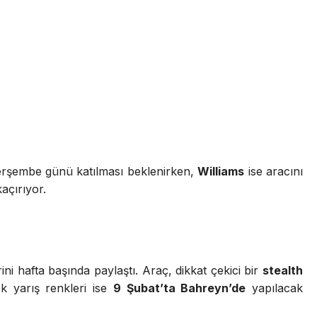
erşembe günü katılması beklenirken,
Williams
ise aracını
kaçırıyor.
erini hafta başında paylaştı. Araç, dikkat çekici bir
stealth
ek yarış renkleri ise
9 Şubat’ta Bahreyn’de
yapılacak