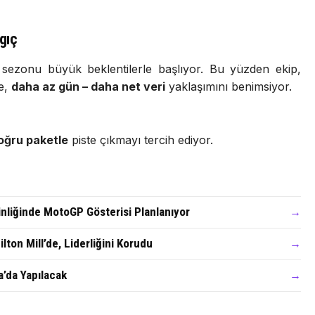
gıç
ezonu büyük beklentilerle başlıyor. Bu yüzden ekip,
ne,
daha az gün – daha net veri
yaklaşımını benimsiyor.
oğru paketle
piste çıkmayı tercih ediyor.
nliğinde MotoGP Gösterisi Planlanıyor
→
on Mill’de, Liderliğini Korudu
→
a’da Yapılacak
→