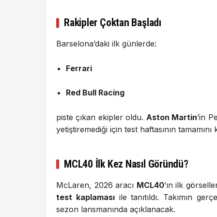
Rakipler Çoktan Başladı
Barselona’daki ilk günlerde:
Ferrari
Red Bull Racing
piste çıkan ekipler oldu.
Aston Martin
’in P
yetiştiremediği için test haftasının tamamını 
MCL40 İlk Kez Nasıl Göründü?
McLaren, 2026 aracı
MCL40
’ın ilk görsell
test kaplaması
ile tanıtıldı. Takımın gerç
sezon lansmanında açıklanacak.