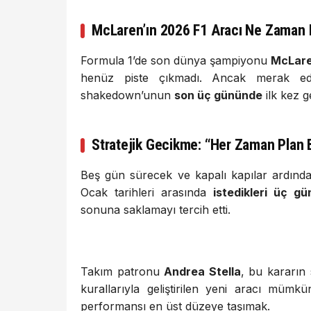
McLaren’ın 2026 F1 Aracı Ne Zaman P
Formula 1’de son dünya şampiyonu
McLar
henüz piste çıkmadı. Ancak merak edi
shakedown’unun
son üç gününde
ilk kez 
Stratejik Gecikme: “Her Zaman Plan
Beş gün sürecek ve kapalı kapılar ardınd
Ocak tarihleri arasında
istedikleri üç gü
sonuna saklamayı tercih etti.
Takım patronu
Andrea Stella
, bu kararın 
kurallarıyla geliştirilen yeni aracı müm
performansı en üst düzeye taşımak.