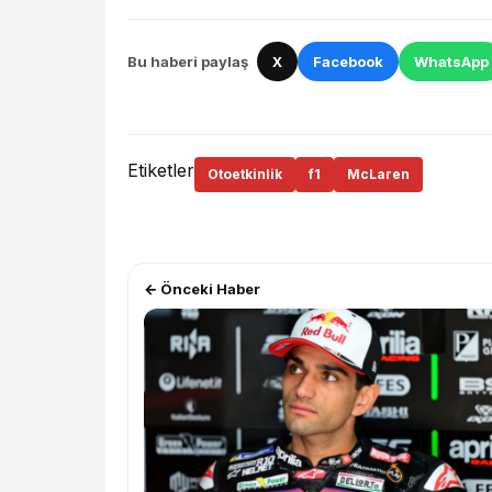
Bu haberi paylaş
X
Facebook
WhatsApp
Etiketler
Otoetkinlik
f1
McLaren
← Önceki Haber