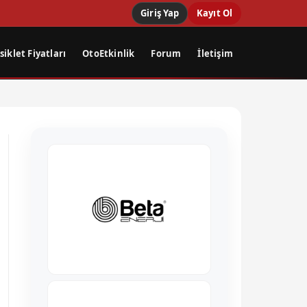
Giriş Yap
Kayıt Ol
iklet Fiyatları
OtoEtkinlik
Forum
İletişim