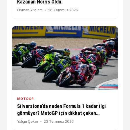
Kazanan Norris Oldu.
Osman Yıldırım
26 Temmuz 2026
MOTOGP
Silverstone’da neden Formula 1 kadar ilgi
görmüyor? MotoGP için dikkat çeken
değerlendirme
Yalçın Çeker
23 Temmuz 2026