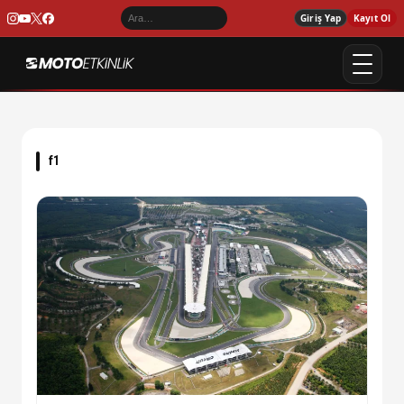
Giriş Yap
Kayıt Ol
f1