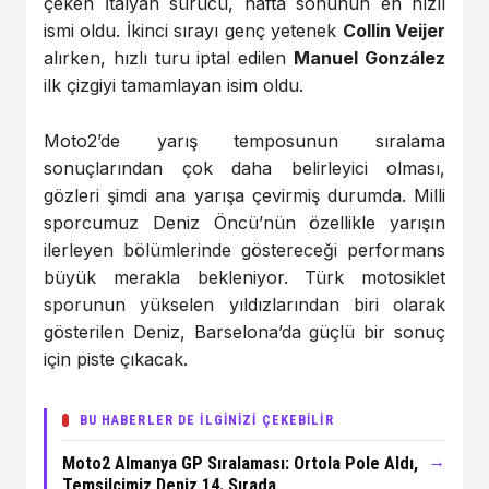
çeken İtalyan sürücü, hafta sonunun en hızlı
ismi oldu. İkinci sırayı genç yetenek
Collin Veijer
alırken, hızlı turu iptal edilen
Manuel González
ilk çizgiyi tamamlayan isim oldu.
Moto2’de yarış temposunun sıralama
sonuçlarından çok daha belirleyici olması,
gözleri şimdi ana yarışa çevirmiş durumda. Milli
sporcumuz Deniz Öncü’nün özellikle yarışın
ilerleyen bölümlerinde göstereceği performans
büyük merakla bekleniyor. Türk motosiklet
sporunun yükselen yıldızlarından biri olarak
gösterilen Deniz, Barselona’da güçlü bir sonuç
için piste çıkacak.
BU HABERLER DE İLGİNİZİ ÇEKEBİLİR
→
Moto2 Almanya GP Sıralaması: Ortola Pole Aldı,
Temsilcimiz Deniz 14. Sırada