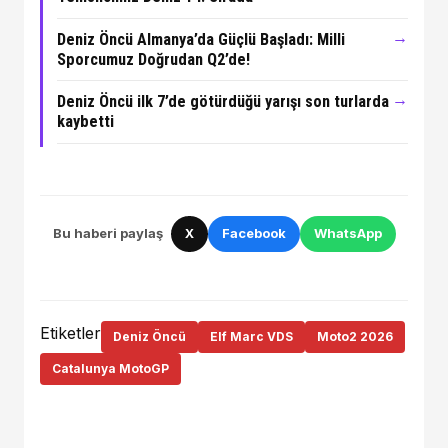
→
Deniz Öncü Almanya’da Güçlü Başladı: Milli
Sporcumuz Doğrudan Q2’de!
→
Deniz Öncü ilk 7’de götürdüğü yarışı son turlarda
kaybetti
Bu haberi paylaş
X
Facebook
WhatsApp
Etiketler
Deniz Öncü
Elf Marc VDS
Moto2 2026
Catalunya MotoGP