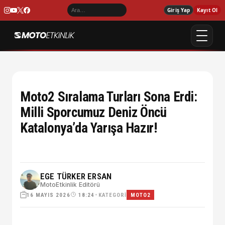
Giriş Yap
Kayıt Ol
Moto2 Sıralama Turları Sona Erdi:
Milli Sporcumuz Deniz Öncü
Katalonya’da Yarışa Hazır!
EGE TÜRKER ERSAN
MotoEtkinlik Editörü
16 MAYIS 2026
•
KATEGORI
18:24
MOTO2