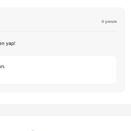
0 yorum
en yap!
ın.