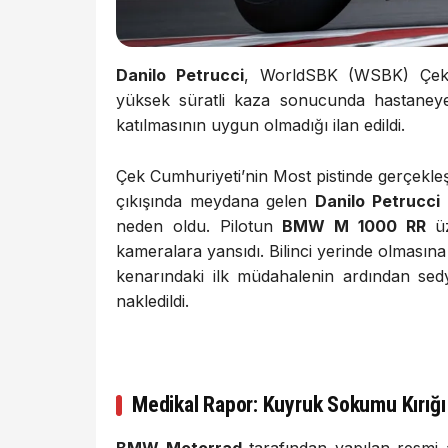
Danilo Petrucci
, WorldSBK (WSBK) Çek
yüksek süratli kaza sonucunda hastaneye k
katılmasının uygun olmadığı ilan edildi.
Çek Cumhuriyeti’nin Most pistinde gerçekle
çıkışında meydana gelen
Danilo Petrucci
neden oldu. Pilotun
BMW M 1000 RR
üz
kameralara yansıdı. Bilinci yerinde olmasına 
kenarındaki ilk müdahalenin ardından sed
nakledildi.
Medikal Rapor: Kuyruk Sokumu Kırığı 
BMW Motorrad
tarafından yapılan resmi a