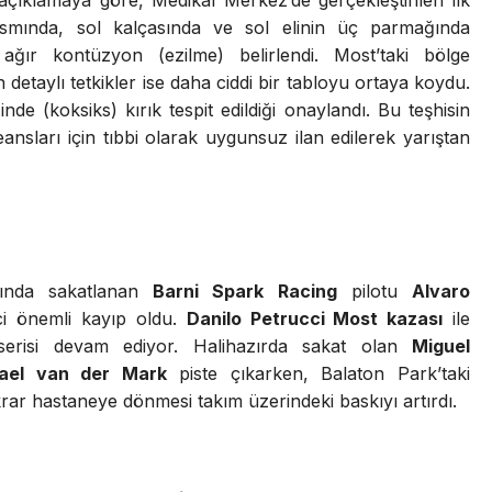
kısmında, sol kalçasında ve sol elinin üç parmağında
ır kontüzyon (ezilme) belirlendi. Most’taki bölge
etaylı tetkikler ise daha ciddi bir tabloyu ortaya koydu.
e (koksiks) kırık tespit edildiği onaylandı. Bu teşhisin
ansları için tıbbi olarak uygunsuz ilan edilerek yarıştan
ında sakatlanan
Barni Spark Racing
pilotu
Alvaro
ci önemli kayıp oldu.
Danilo Petrucci Most kazası
ile
 serisi devam ediyor. Halihazırda sakat olan
Miguel
ael van der Mark
piste çıkarken, Balaton Park’taki
krar hastaneye dönmesi takım üzerindeki baskıyı artırdı.