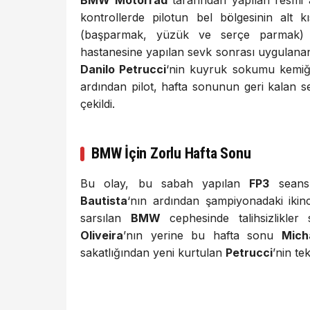
kontrollerde pilotun bel bölgesinin alt 
(başparmak, yüzük ve serçe parmak) ağ
hastanesine yapılan sevk sonrası uygulanan d
Danilo Petrucci
‘nin kuyruk sokumu kemiğind
ardından pilot, hafta sonunun geri kalan se
çekildi.
BMW İçin Zorlu Hafta Sonu
Bu olay, bu sabah yapılan
FP3
seans
Bautista
‘nın ardından şampiyonadaki ikin
sarsılan
BMW
cephesinde talihsizlikler
Oliveira
’nın yerine bu hafta sonu
Mich
sakatlığından yeni kurtulan
Petrucci
’nin te