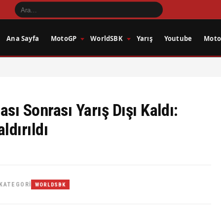
Ana Sayfa
MotoGP
WorldSBK
Yarış
Youtube
Motos
sı Sonrası Yarış Dışı Kaldı:
ldırıldı
KATEGORI
WORLDSBK