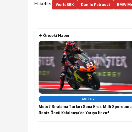
Etiketler
WorldSBK
Danilo Petrucci
BMW Mo
← Önceki Haber
MOTO2
Moto2 Sıralama Turları Sona Erdi: Milli Sporcum
Deniz Öncü Katalonya’da Yarışa Hazır!