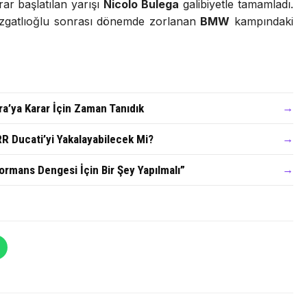
ar başlatılan yarışı
Nicolo Bulega
galibiyetle tamamladı.
zgatlıoğlu sonrası dönemde zorlanan
BMW
kampındaki
a’ya Karar İçin Zaman Tanıdık
→
 Ducati’yi Yakalayabilecek Mi?
→
rmans Dengesi İçin Bir Şey Yapılmalı”
→