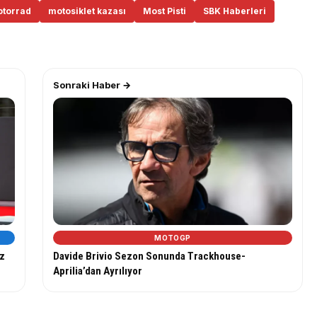
torrad
motosiklet kazası
Most Pisti
SBK Haberleri
Sonraki Haber →
MOTOGP
uz
Davide Brivio Sezon Sonunda Trackhouse-
Aprilia’dan Ayrılıyor