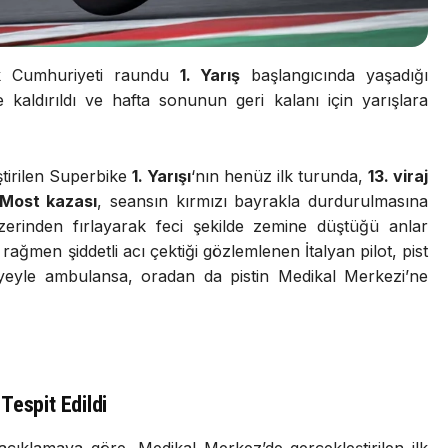
 Cumhuriyeti raundu
1. Yarış
başlangıcında yaşadığı
aldırıldı ve hafta sonunun geri kalanı için yarışlara
ştirilen Superbike
1. Yarışı
‘nın henüz ilk turunda,
13. viraj
 Most kazası
, seansın kırmızı bayrakla durdurulmasına
erinden fırlayarak feci şekilde zemine düştüğü anlar
rağmen şiddetli acı çektiği gözlemlenen İtalyan pilot, pist
yeyle ambulansa, oradan da pistin Medikal Merkezi’ne
Tespit Edildi
çıklamaya göre, Medikal Merkez’de gerçekleştirilen ilk