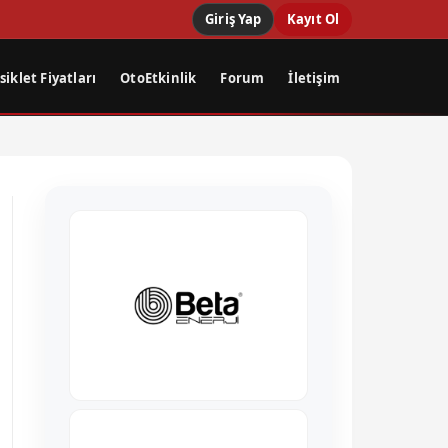
Giriş Yap
Kayıt Ol
iklet Fiyatları
OtoEtkinlik
Forum
İletişim