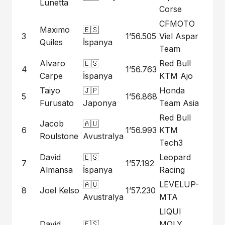
Lunetta
Corse
CFMOTO
Maximo
🇪🇸
3
1’56.505
Viel Aspar
Quiles
İspanya
Team
Alvaro
🇪🇸
Red Bull
4
1’56.763
Carpe
İspanya
KTM Ajo
Taiyo
🇯🇵
Honda
5
1’56.868
Furusato
Japonya
Team Asia
Red Bull
Jacob
🇦🇺
6
1’56.993
KTM
Roulstone
Avustralya
Tech3
David
🇪🇸
Leopard
7
1’57.192
Almansa
İspanya
Racing
🇦🇺
LEVELUP-
8
Joel Kelso
1’57.230
Avustralya
MTA
LIQUI
David
🇪🇸
MOLY