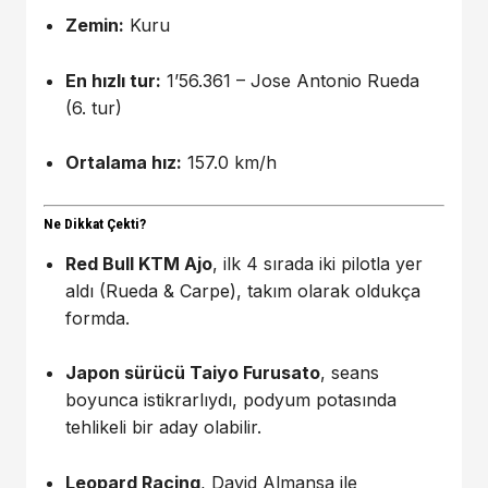
Zemin:
Kuru
En hızlı tur:
1’56.361 – Jose Antonio Rueda
(6. tur)
Ortalama hız:
157.0 km/h
Ne Dikkat Çekti?
Red Bull KTM Ajo
, ilk 4 sırada iki pilotla yer
aldı (Rueda & Carpe), takım olarak oldukça
formda.
Japon sürücü Taiyo Furusato
, seans
boyunca istikrarlıydı, podyum potasında
tehlikeli bir aday olabilir.
Leopard Racing
, David Almansa ile