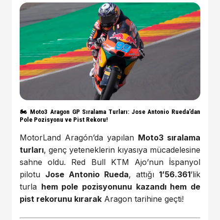
🏍️
Moto3 Aragon GP Sıralama Turları: Jose Antonio Rueda’dan
Pole Pozisyonu ve Pist Rekoru!
MotorLand Aragón’da yapılan
Moto3 sıralama
turları
, genç yeteneklerin kıyasıya mücadelesine
sahne oldu. Red Bull KTM Ajo’nun İspanyol
pilotu
Jose Antonio Rueda
, attığı
1’56.361
’lik
turla
hem pole pozisyonunu kazandı hem de
pist rekorunu kırarak
Aragon tarihine geçti!