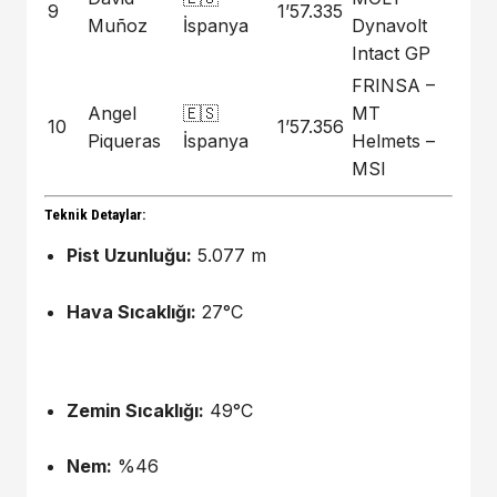
9
1’57.335
Muñoz
İspanya
Dynavolt
Intact GP
FRINSA –
Angel
🇪🇸
MT
10
1’57.356
Piqueras
İspanya
Helmets –
MSI
Teknik Detaylar:
Pist Uzunluğu:
5.077 m
Hava Sıcaklığı:
27°C
Zemin Sıcaklığı:
49°C
Nem:
%46