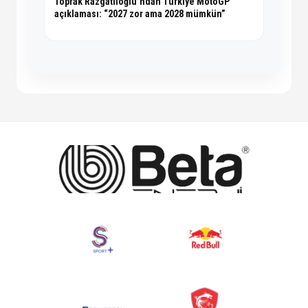
Toprak Razgatlıoğlu’ndan Türkiye MotoGP
açıklaması: “2027 zor ama 2028 mümkün”