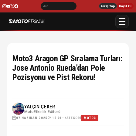
Giriş Yap
Kayıt Ol
Moto3 Aragon GP Sıralama Turları:
Jose Antonio Rueda’dan Pole
Pozisyonu ve Pist Rekoru!
YALÇIN ÇEKER
MotoEtkinlik Editörü
07 HAZIRAN 2025
•
KATEGORI
15:01
MOTO3