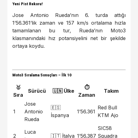
Yeni Pist Rekoru!
Jose Antonio Rueda’nın 6. turda attığı
1’56.361’lik zaman ve 157 km/s ortalama hızla
tamamlanan bu tur, Rueda’nın Moto3
klasmanındaki hız potansiyelini net bir şekilde
ortaya koydu.
Moto3 Sıralama Sonuçları – İlk 10
🥇
⏱️
Sürücü
🇺🇳 Ülke
Takım
Sıra
Zaman
Jose
🇪🇸
Red Bull
1
Antonio
1’56.361
İspanya
KTM Ajo
Rueda
SIC58
Luca
2
🇮🇹 İtalya
1’56.387
Squadra