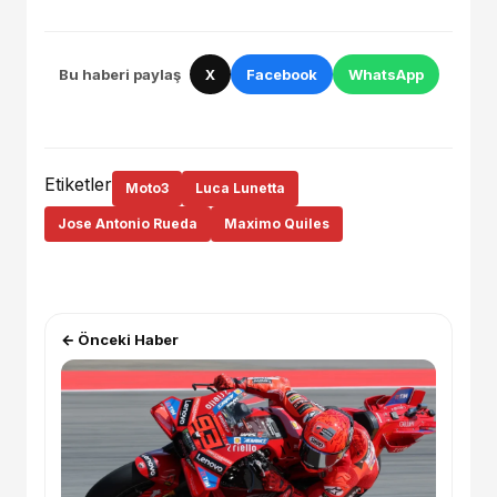
Bu haberi paylaş
X
Facebook
WhatsApp
Etiketler
Moto3
Luca Lunetta
Jose Antonio Rueda
Maximo Quiles
← Önceki Haber