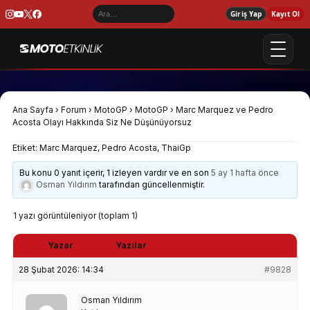
Giriş Yap
Kayıt Ol
Ana Sayfa
›
Forum
›
MotoGP
›
MotoGP
›
Marc Marquez ve Pedro
Acosta Olayı Hakkında Siz Ne Düşünüyorsuz
Etiket:
Marc Marquez
,
Pedro Acosta
,
ThaiGp
Bu konu 0 yanıt içerir, 1 izleyen vardır ve en son
5 ay 1 hafta önce
Osman Yıldırım
tarafından güncellenmiştir.
1 yazı görüntüleniyor (toplam 1)
Yazar
Yazılar
28 Şubat 2026: 14:34
#9828
Osman Yıldırım