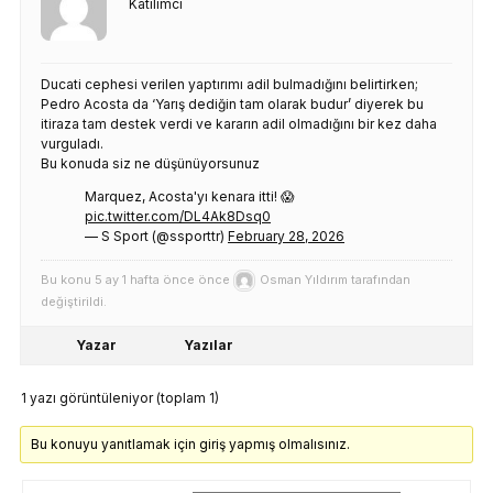
Katılımcı
Ducati cephesi verilen yaptırımı adil bulmadığını belirtirken;
Pedro Acosta da ‘Yarış dediğin tam olarak budur’ diyerek bu
itiraza tam destek verdi ve kararın adil olmadığını bir kez daha
vurguladı.
Bu konuda siz ne düşünüyorsunuz
Marquez, Acosta'yı kenara itti! 😱
pic.twitter.com/DL4Ak8Dsq0
— S Sport (@ssporttr)
February 28, 2026
Bu konu 5 ay 1 hafta önce önce
Osman Yıldırım
tarafından
değiştirildi.
Yazar
Yazılar
1 yazı görüntüleniyor (toplam 1)
Bu konuyu yanıtlamak için giriş yapmış olmalısınız.