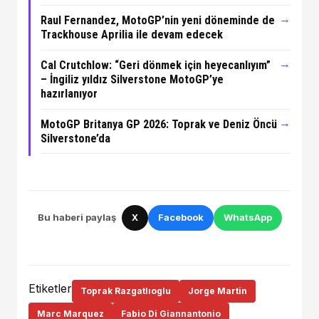
→
Raul Fernandez, MotoGP’nin yeni döneminde de
Trackhouse Aprilia ile devam edecek
→
Cal Crutchlow: “Geri dönmek için heyecanlıyım”
– İngiliz yıldız Silverstone MotoGP’ye
hazırlanıyor
→
MotoGP Britanya GP 2026: Toprak ve Deniz Öncü
Silverstone’da
Bu haberi paylaş
X
Facebook
WhatsApp
Etiketler
Toprak Razgatlıoglu
Jorge Martin
Marc Marquez
Fabio Di Giannantonio