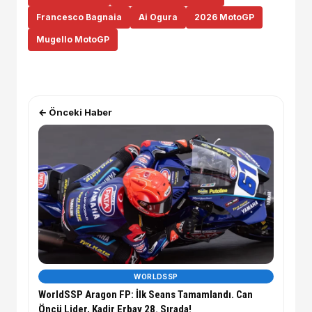
Francesco Bagnaia
Ai Ogura
2026 MotoGP
Mugello MotoGP
← Önceki Haber
WORLDSSP
WorldSSP Aragon FP: İlk Seans Tamamlandı. Can
Öncü Lider, Kadir Erbay 28. Sırada!