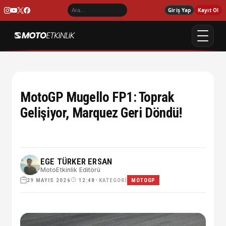
Giriş Yap
Kayıt Ol
MotoGP Mugello FP1: Toprak
Gelişiyor, Marquez Geri Döndü!
EGE TÜRKER ERSAN
MotoEtkinlik Editörü
29 MAYIS 2026
•
KATEGORI
12:48
MOTOGP