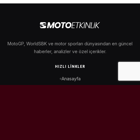
MotoGP, WorldSBK ve motor sporları dünyasından en güncel
haberler, analizler ve özel içerikler.
HIZLI LINKLER
Anasayfa
MotoGP Takvimi
WorldSBK Takvimi
Puan Durumu
İletişim
BIZI TAKIP ET