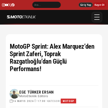
Giriş Yap
Kayıt Ol
MotoGP Sprint: Alex Marquez’den
Sprint Zaferi, Toprak
Razgatlıoğlu’dan Güçlü
Performans!
EGE TÜRKER ERSAN
MotoEtkinlik Editörü
16 MAYIS 2026
•
KATEGORI
17:00
MOTOGP