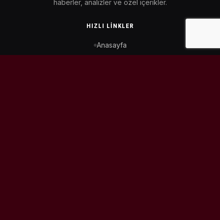
haberler, analizler ve özel içerikler.
HIZLI LINKLER
Anasayfa
MotoGP Takvimi
WorldSBK Takvimi
Puan Durumu
İletişim
BIZI TAKIP ET
© 2026
MotoEtkinlik
. Tüm hakları saklıdır.
Tasarım & Geliştirme:
Kaiowas