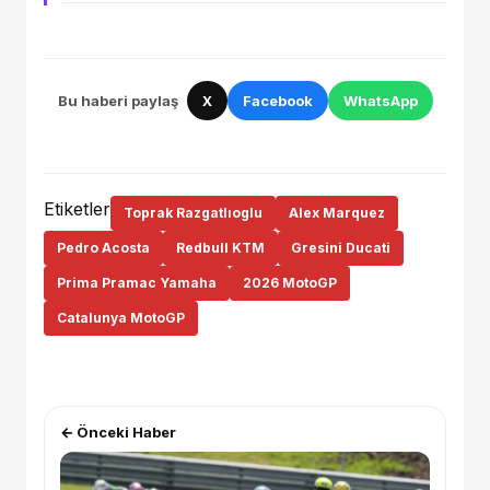
Bu haberi paylaş
X
Facebook
WhatsApp
Etiketler
Toprak Razgatlıoglu
Alex Marquez
Pedro Acosta
Redbull KTM
Gresini Ducati
Prima Pramac Yamaha
2026 MotoGP
Catalunya MotoGP
← Önceki Haber