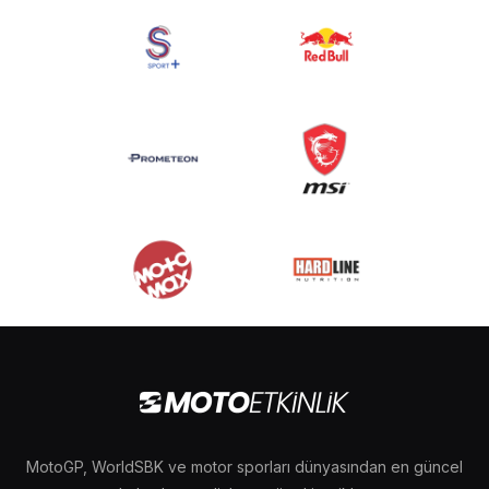
MotoGP, WorldSBK ve motor sporları dünyasından en güncel