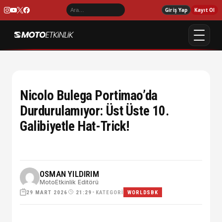
Giriş Yap
Kayıt Ol
Nicolo Bulega Portimao’da
Durdurulamıyor: Üst Üste 10.
Galibiyetle Hat-Trick!
OSMAN YILDIRIM
MotoEtkinlik Editörü
29 MART 2026
•
KATEGORI
21:29
WORLDSBK