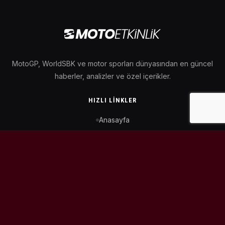
MotoGP, WorldSBK ve motor sporları dünyasından en güncel
haberler, analizler ve özel içerikler.
HIZLI LINKLER
Anasayfa
MotoGP Takvimi
WorldSBK Takvimi
Puan Durumu
İletişim
BIZI TAKIP ET