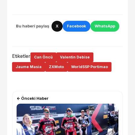
Bu haberi paylaş
X
Facebook
WhatsApp
Etiketler
Can Öncü
Valentin Debise
Jaume Masia
ZXMoto
WorldSSP Portimao
← Önceki Haber