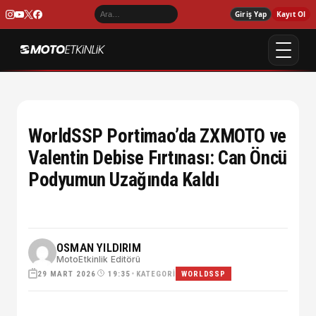
Giriş Yap
Kayıt Ol
WorldSSP Portimao’da ZXMOTO ve
Valentin Debise Fırtınası: Can Öncü
Podyumun Uzağında Kaldı
OSMAN YILDIRIM
MotoEtkinlik Editörü
29 MART 2026
•
KATEGORI
19:35
WORLDSSP