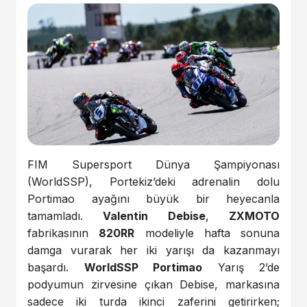
FIM Supersport Dünya Şampiyonası
(WorldSSP), Portekiz’deki adrenalin dolu
Portimao ayağını büyük bir heyecanla
tamamladı.
Valentin Debise
,
ZXMOTO
fabrikasının
820RR
modeliyle hafta sonuna
damga vurarak her iki yarışı da kazanmayı
başardı.
WorldSSP Portimao
Yarış 2’de
podyumun zirvesine çıkan Debise, markasına
sadece iki turda ikinci zaferini getirirken;