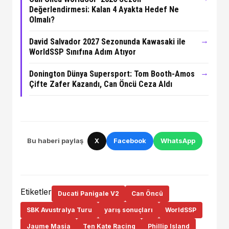
Değerlendirmesi: Kalan 4 Ayakta Hedef Ne
Olmalı?
→
David Salvador 2027 Sezonunda Kawasaki ile
WorldSSP Sınıfına Adım Atıyor
→
Donington Dünya Supersport: Tom Booth-Amos
Çifte Zafer Kazandı, Can Öncü Ceza Aldı
Bu haberi paylaş
X
Facebook
WhatsApp
Etiketler
Ducati Panigale V2
Can Öncü
SBK Avustralya Turu
yarış sonuçları
WorldSSP
Jaume Masia
Ten Kate Racing
Phillip Island