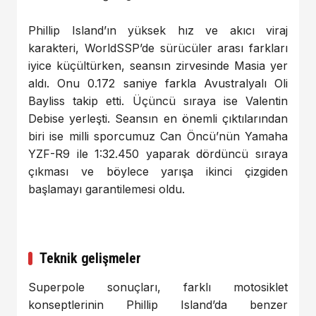
Phillip Island’ın yüksek hız ve akıcı viraj
karakteri, WorldSSP’de sürücüler arası farkları
iyice küçültürken, seansın zirvesinde Masia yer
aldı. Onu 0.172 saniye farkla Avustralyalı Oli
Bayliss takip etti. Üçüncü sıraya ise Valentin
Debise yerleşti. Seansın en önemli çıktılarından
biri ise milli sporcumuz Can Öncü’nün Yamaha
YZF-R9 ile 1:32.450 yaparak dördüncü sıraya
çıkması ve böylece yarışa ikinci çizgiden
başlamayı garantilemesi oldu.
Teknik gelişmeler
Superpole sonuçları, farklı motosiklet
konseptlerinin Phillip Island’da benzer