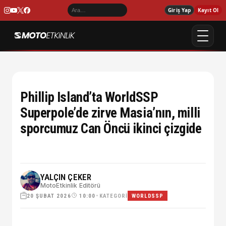
Giriş Yap
Kayıt Ol
Phillip Island’ta WorldSSP
Superpole’de zirve Masia’nın, milli
sporcumuz Can Öncü ikinci çizgide
YALÇIN ÇEKER
MotoEtkinlik Editörü
20 ŞUBAT 2026
•
KATEGORI
10:00
WORLDSSP