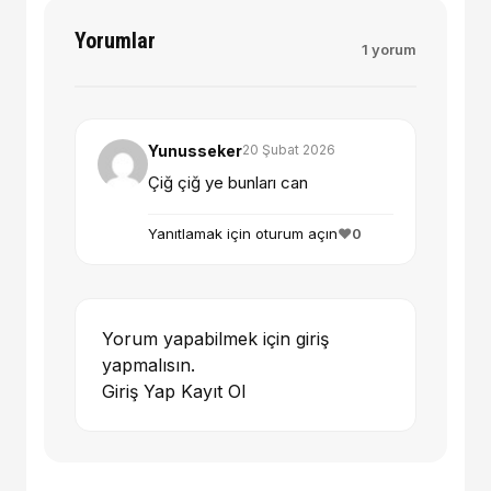
Yorumlar
1 yorum
Yunusseker
20 Şubat 2026
Çiğ çiğ ye bunları can
Yanıtlamak için oturum açın
❤️
0
Yorum yapabilmek için giriş
yapmalısın.
Giriş Yap
Kayıt Ol