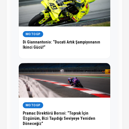
MOTOGP
Di Giannantonio: “Ducati Artık Şampiyonanın
İkinci Gücü!”
MOTOGP
Pramac Direktörü Borsoi: “Toprak İçin
Üzgünüm, Bizi Taşıdığı Seviyeye Yeniden
Döneceğiz”