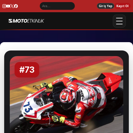
Giriş Yap
Kayıt Ol
#73