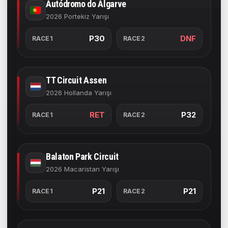
Autódromo do Algarve
2026 Portekiz Yarışı
P30
DNF
RACE1
RACE2
TT Circuit Assen
2026 Hollanda Yarışı
RET
P32
RACE1
RACE2
Balaton Park Circuit
2026 Macaristan Yarışı
P21
P21
RACE1
RACE2