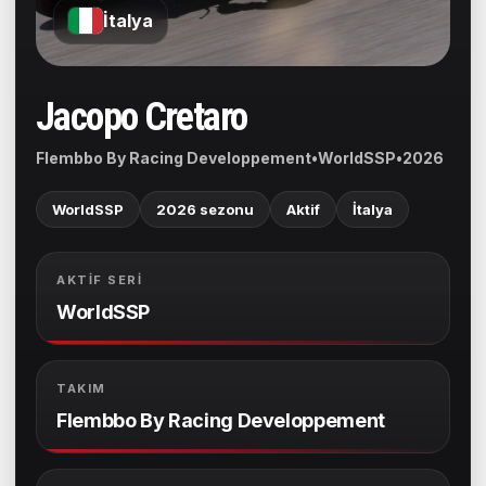
İtalya
Jacopo Cretaro
Flembbo By Racing Developpement
•
WorldSSP
•
2026
WorldSSP
2026 sezonu
Aktif
İtalya
AKTIF SERI
WorldSSP
TAKIM
Flembbo By Racing Developpement