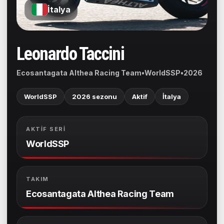
İtalya
Leonardo Taccini
Ecosantagata Althea Racing Team
•
WorldSSP
•
2026
WorldSSP
2026 sezonu
Aktif
İtalya
AKTIF SERI
WorldSSP
TAKIM
Ecosantagata Althea Racing Team