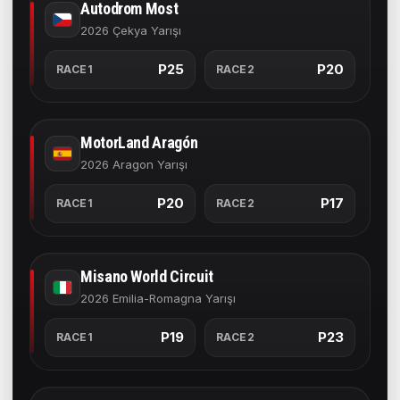
Autodrom Most
2026 Çekya Yarışı
P25
P20
RACE1
RACE2
MotorLand Aragón
2026 Aragon Yarışı
P20
P17
RACE1
RACE2
Misano World Circuit
2026 Emilia-Romagna Yarışı
P19
P23
RACE1
RACE2