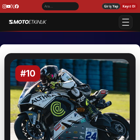
Giriş Yap
Kayıt Ol
#10