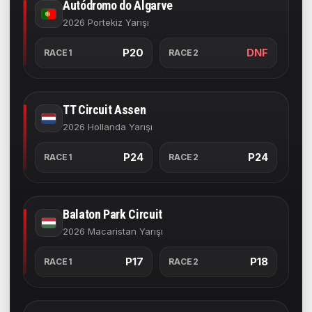
Autódromo do Algarve
2026 Portekiz Yarışı
P20
DNF
RACE1
RACE2
TT Circuit Assen
2026 Hollanda Yarışı
P24
P24
RACE1
RACE2
Balaton Park Circuit
2026 Macaristan Yarışı
P17
P18
RACE1
RACE2