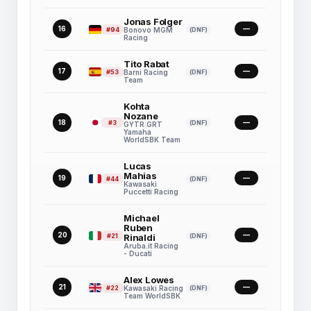
Jonas Folger
16
—
#94
(DNF)
Bonovo MGM
Racing
Tito Rabat
17
—
#53
(DNF)
Barni Racing
Team
Kohta
Nozane
18
—
#3
(DNF)
GYTR GRT
Yamaha
WorldSBK Team
Lucas
Mahias
19
—
#44
(DNF)
Kawasaki
Puccetti Racing
Michael
Ruben
20
—
#21
(DNF)
Rinaldi
Aruba.it Racing
- Ducati
Alex Lowes
21
—
#22
(DNF)
Kawasaki Racing
Team WorldSBK