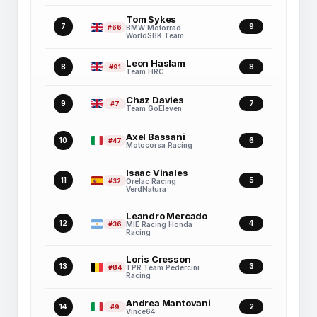
Tom Sykes
7
9
#66
BMW Motorrad
WorldSBK Team
Leon Haslam
8
8
#91
Team HRC
Chaz Davies
9
7
#7
Team GoEleven
Axel Bassani
10
6
#47
Motocorsa Racing
Isaac Vinales
11
5
#32
Orelac Racing
VerdNatura
Leandro Mercado
12
4
#36
MIE Racing Honda
Racing
Loris Cresson
13
3
#84
TPR Team Pedercini
Racing
Andrea Mantovani
14
2
#9
Vince64