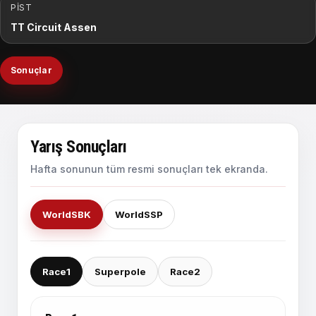
PIST
TT Circuit Assen
Sonuçlar
Yarış Sonuçları
Hafta sonunun tüm resmi sonuçları tek ekranda.
WorldSBK
WorldSSP
Race1
Superpole
Race2