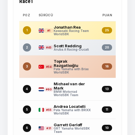
Race1
POZ
SÜRÜCÜ
PUAN
Jonathan Rea
1
25
#1
Kawasaki Racing Team
WorldSBK
Scott Redding
2
20
#45
Aruba.it Racing-Ducati
Toprak
Razgatlıoğlu
3
16
#54
Pata Yamaha with Brixx
WorldSBK
Michael van der
Mark
4
13
#60
BMW Motorrad
WorldSBK Team
Andrea Locatelli
5
11
#55
Pata Yamaha with BRIXX
WorldSBK
Garrett Gerloff
6
10
#31
GRT Yamaha WorldSBK
Team