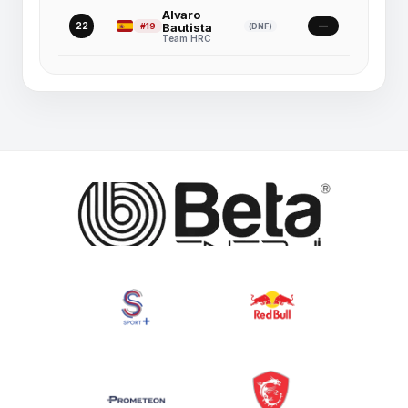
Alvaro
22
Bautista
—
#19
(DNF)
Team HRC