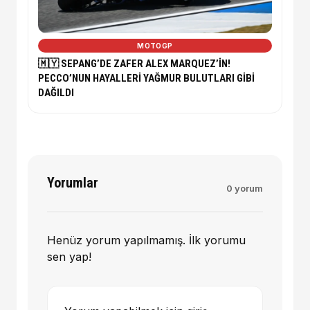
MOTOGP
🇲🇾 SEPANG’DE ZAFER ALEX MARQUEZ’İN!
PECCO’NUN HAYALLERİ YAĞMUR BULUTLARI GİBİ
DAĞILDI
Yorumlar
0 yorum
Henüz yorum yapılmamış. İlk yorumu
sen yap!