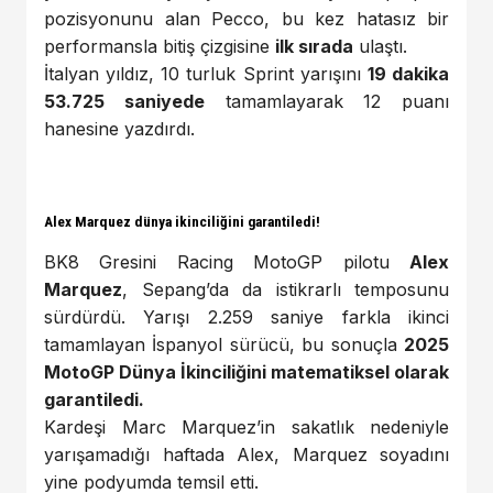
pozisyonunu alan Pecco, bu kez hatasız bir
performansla bitiş çizgisine
ilk sırada
ulaştı.
İtalyan yıldız, 10 turluk Sprint yarışını
19 dakika
53.725 saniyede
tamamlayarak 12 puanı
hanesine yazdırdı.
Alex Marquez dünya ikinciliğini garantiledi!
BK8 Gresini Racing MotoGP pilotu
Alex
Marquez
, Sepang’da da istikrarlı temposunu
sürdürdü. Yarışı 2.259 saniye farkla ikinci
tamamlayan İspanyol sürücü, bu sonuçla
2025
MotoGP Dünya İkinciliğini matematiksel olarak
garantiledi.
Kardeşi Marc Marquez’in sakatlık nedeniyle
yarışamadığı haftada Alex, Marquez soyadını
yine podyumda temsil etti.