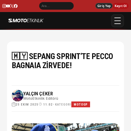
Giriş Yap
Kayıt Ol
🇲🇾 SEPANG SPRINT’TE PECCO
BAGNAIA ZİRVEDE!
YALÇIN ÇEKER
MotoEtkinlik Editörü
25 EKIM 2025
•
KATEGORI
11:02
MOTOGP