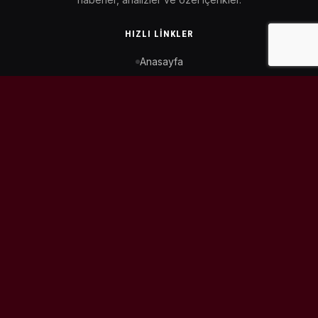
HIZLI LINKLER
Anasayfa
MotoGP Takvimi
WorldSBK Takvimi
Puan Durumu
İletişim
BIZI TAKIP ET
© 2026
MotoEtkinlik
. Tüm hakları saklıdır.
Tasarım & Geliştirme:
Kaiowas