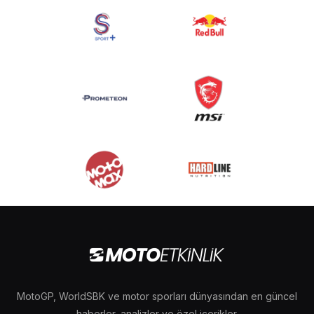
MotoGP, WorldSBK ve motor sporları dünyasından en güncel
haberler, analizler ve özel içerikler.