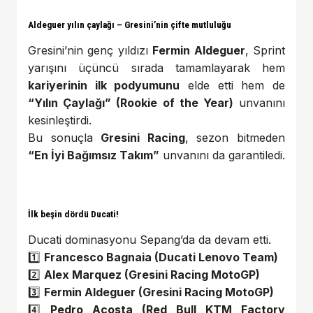
Aldeguer yılın çaylağı – Gresini’nin çifte mutluluğu
Gresini’nin genç yıldızı
Fermin Aldeguer
, Sprint
yarışını üçüncü sırada tamamlayarak hem
kariyerinin ilk podyumunu
elde etti hem de
“Yılın Çaylağı” (Rookie of the Year)
unvanını
kesinleştirdi.
Bu sonuçla
Gresini Racing
, sezon bitmeden
“En İyi Bağımsız Takım”
unvanını da garantiledi.
İlk beşin dördü Ducati!
Ducati dominasyonu Sepang’da da devam etti.
1️⃣
Francesco Bagnaia (Ducati Lenovo Team)
2️⃣
Alex Marquez (Gresini Racing MotoGP)
3️⃣
Fermin Aldeguer (Gresini Racing MotoGP)
4️⃣
Pedro Acosta (Red Bull KTM Factory