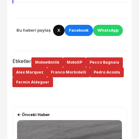
Bu haberi paylaş
X
Facebook
WhatsApp
Etiketler
Motoetkinlik
MotoGP
Pecco Bagnaia
Alex Marquez
Franco Morbidelli
Pedro Acosta
Fermin Aldeguer
← Önceki Haber