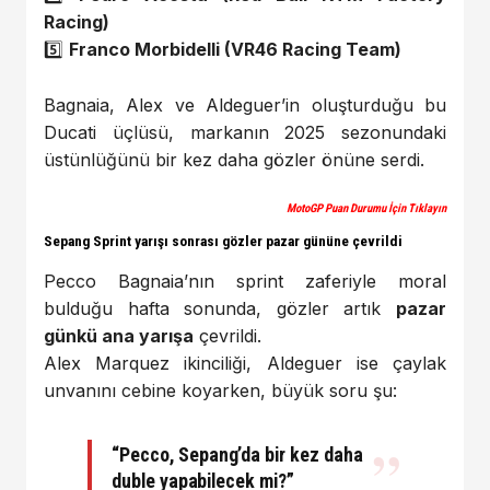
Racing)
5️⃣
Franco Morbidelli (VR46 Racing Team)
Bagnaia, Alex ve Aldeguer’in oluşturduğu bu
Ducati üçlüsü, markanın 2025 sezonundaki
üstünlüğünü bir kez daha gözler önüne serdi.
MotoGP Puan Durumu İçin Tıklayın
Sepang Sprint yarışı sonrası gözler pazar gününe çevrildi
Pecco Bagnaia’nın sprint zaferiyle moral
bulduğu hafta sonunda, gözler artık
pazar
günkü ana yarışa
çevrildi.
Alex Marquez ikinciliği, Aldeguer ise çaylak
unvanını cebine koyarken, büyük soru şu:
“Pecco, Sepang’da bir kez daha
duble yapabilecek mi?”