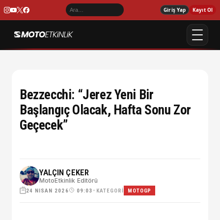
Giriş Yap
Kayıt Ol
Bezzecchi: “Jerez Yeni Bir
Başlangıç Olacak, Hafta Sonu Zor
Geçecek”
YALÇIN ÇEKER
MotoEtkinlik Editörü
24 NISAN 2026
•
KATEGORI
09:03
MOTOGP