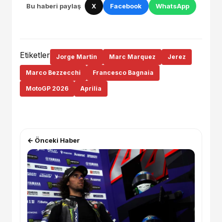
Bu haberi paylaş
X
Facebook
WhatsApp
Etiketler
Jorge Martin
Marc Marquez
Jerez
Marco Bezzecchi
Francesco Bagnaia
MotoGP 2026
Aprilia
← Önceki Haber