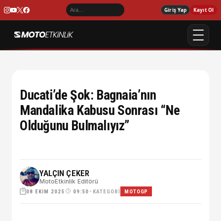
Giriş Yap
Kayıt Ol
Ducati’de Şok: Bagnaia’nın
Mandalika Kabusu Sonrası “Ne
Olduğunu Bulmalıyız”
YALÇIN ÇEKER
MotoEtkinlik Editörü
08 EKIM 2025
•
KATEGORI
09:50
MOTOGP