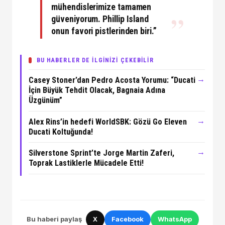
mühendislerimize tamamen
güveniyorum. Phillip Island
onun favori pistlerinden biri.”
BU HABERLER DE İLGİNİZİ ÇEKEBİLİR
→
Casey Stoner’dan Pedro Acosta Yorumu: “Ducati
İçin Büyük Tehdit Olacak, Bagnaia Adına
Üzgünüm”
→
Alex Rins’in hedefi WorldSBK: Gözü Go Eleven
Ducati Koltuğunda!
→
Silverstone Sprint’te Jorge Martin Zaferi,
Toprak Lastiklerle Mücadele Etti!
Bu haberi paylaş
X
Facebook
WhatsApp