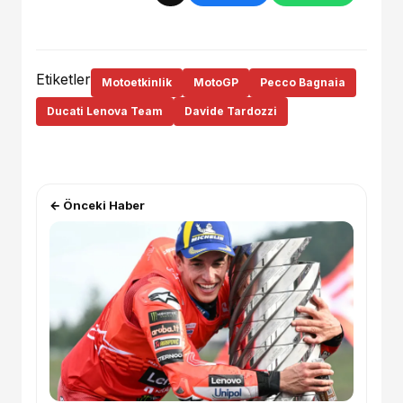
Etiketler
Motoetkinlik
MotoGP
Pecco Bagnaia
Ducati Lenova Team
Davide Tardozzi
← Önceki Haber