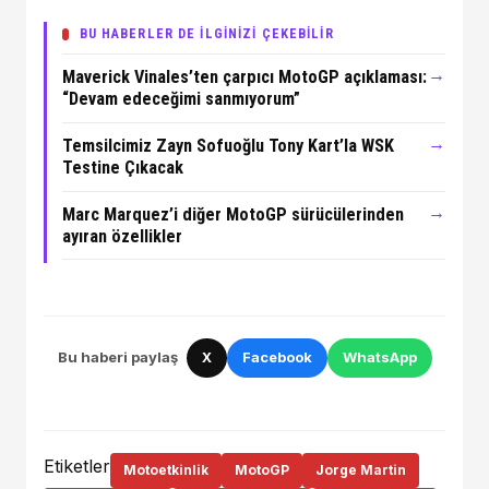
BU HABERLER DE İLGİNİZİ ÇEKEBİLİR
→
Maverick Vinales’ten çarpıcı MotoGP açıklaması:
“Devam edeceğimi sanmıyorum”
→
Temsilcimiz Zayn Sofuoğlu Tony Kart’la WSK
Testine Çıkacak
→
Marc Marquez’i diğer MotoGP sürücülerinden
ayıran özellikler
Bu haberi paylaş
X
Facebook
WhatsApp
Etiketler
Motoetkinlik
MotoGP
Jorge Martin