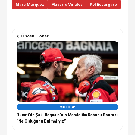
Marc Marquez
Maveric Vinales
Pol Espargaro
← Önceki Haber
MOTOGP
Ducati’de Şok: Bagnaia’nın Mandalika Kabusu Sonrası
“Ne Olduğunu Bulmalıyız”