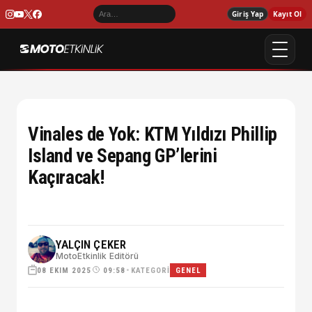
Giriş Yap
Kayıt Ol
Vinales de Yok: KTM Yıldızı Phillip
Island ve Sepang GP’lerini
Kaçıracak!
YALÇIN ÇEKER
MotoEtkinlik Editörü
08 EKIM 2025
•
KATEGORI
09:58
GENEL