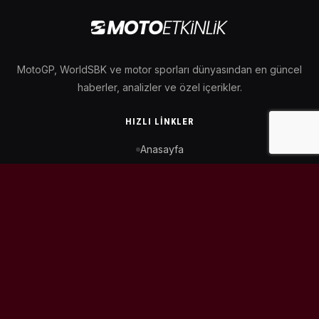
MotoGP, WorldSBK ve motor sporları dünyasından en güncel
haberler, analizler ve özel içerikler.
HIZLI LINKLER
Anasayfa
MotoGP Takvimi
WorldSBK Takvimi
Puan Durumu
İletişim
BIZI TAKIP ET