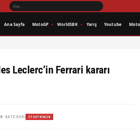
Ana Sayfa
MotoGP
WorldSBK
Yarış
Youtube
Motos
s Leclerc’in Ferrari kararı
48
KATEGORI
•
OTOETKINLIK