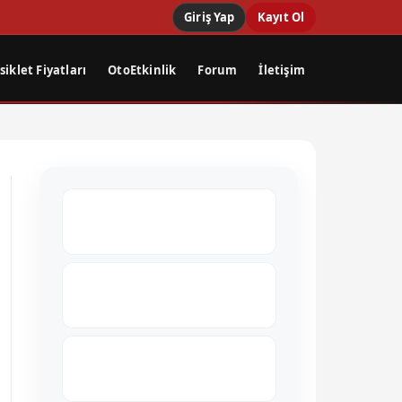
Giriş Yap
Kayıt Ol
iklet Fiyatları
OtoEtkinlik
Forum
İletişim