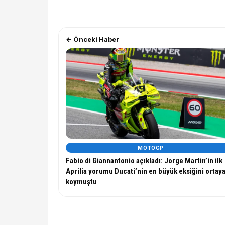
← Önceki Haber
MOTOGP
Fabio di Giannantonio açıkladı: Jorge Martin’in ilk
Aprilia yorumu Ducati’nin en büyük eksiğini ortay
koymuştu