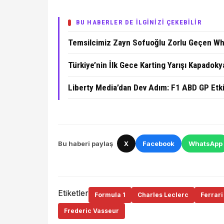
BU HABERLER DE İLGİNİZİ ÇEKEBİLİR
Temsilcimiz Zayn Sofuoğlu Zorlu Geçen Whilt
Türkiye’nin İlk Gece Karting Yarışı Kapadoky
Liberty Media’dan Dev Adım: F1 ABD GP Etki
Bu haberi paylaş
X
Facebook
WhatsApp
Etiketler
Formula 1
Charles Leclerc
Ferrari
Frederic Vasseur