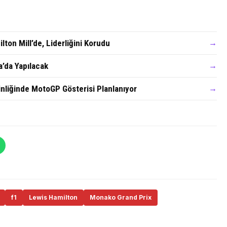
on Mill’de, Liderliğini Korudu
→
a’da Yapılacak
→
nliğinde MotoGP Gösterisi Planlanıyor
→
f1
Lewis Hamilton
Monako Grand Prix