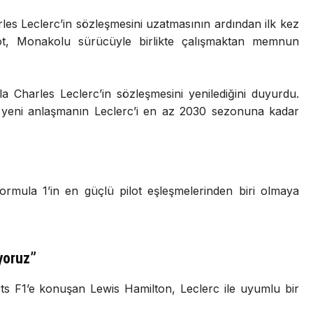
les Leclerc’in sözleşmesini uzatmasının ardından ilk kez
t, Monakolu sürücüyle birlikte çalışmaktan memnun
a Charles Leclerc’in sözleşmesini yenilediğini duyurdu.
e yeni anlaşmanın Leclerc’i en az 2030 sezonuna kadar
Formula 1’in en güçlü pilot eşleşmelerinden biri olmaya
ıyoruz”
s F1’e konuşan Lewis Hamilton, Leclerc ile uyumlu bir