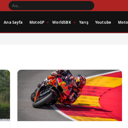
Ana Sayfa
MotoGP
WorldSBK
Yarış
Youtube
Motos