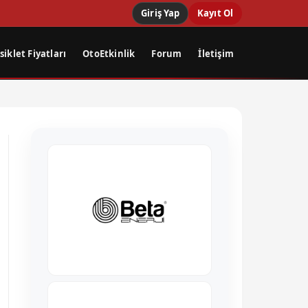
Giriş Yap
Kayıt Ol
iklet Fiyatları
OtoEtkinlik
Forum
İletişim