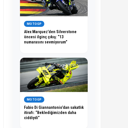
MOTOGP
Alex Marquez’den Silverstone
öncesi ilginç çıkış: “13
numarasını sevmiyorum”
MOTOGP
Fabio Di Giannantonio’dan sakatlık
itirafı: “Beklediğimizden daha
ciddiydi”