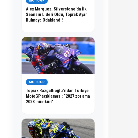
MOTOGP
Alex Marquez, Silverstone’da İlk
Seansın Lideri Oldu, Toprak Ayar
Bulmaya Odaklandı!
MOTOGP
Toprak Razgatlıoğlu’ndan Türkiye
MotoGP açıklaması: “2027 zor ama
2028 mümkün”