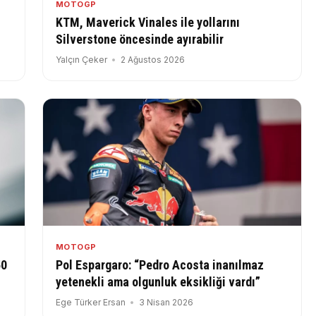
MOTOGP
KTM, Maverick Vinales ile yollarını
Silverstone öncesinde ayırabilir
Yalçın Çeker
2 Ağustos 2026
MOTOGP
50
Pol Espargaro: “Pedro Acosta inanılmaz
yetenekli ama olgunluk eksikliği vardı”
Ege Türker Ersan
3 Nisan 2026