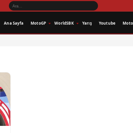
Ana Sayfa
MotoGP
WorldSBK
Yarış
Youtube
Motos