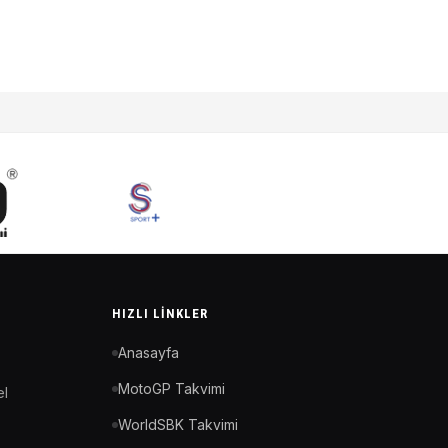
HIZLI LINKLER
Anasayfa
MotoGP Takvimi
el
WorldSBK Takvimi