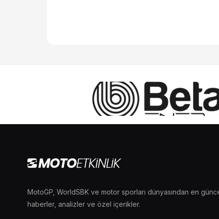
MotoGP, WorldSBK ve motor sporları dünyasından en günc
haberler, analizler ve özel içerikler.