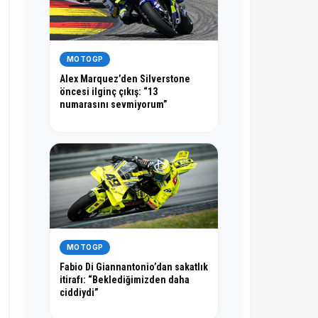
MOTOGP
Alex Marquez’den Silverstone
öncesi ilginç çıkış: “13
numarasını sevmiyorum”
MOTOGP
Fabio Di Giannantonio’dan sakatlık
itirafı: “Beklediğimizden daha
ciddiydi”