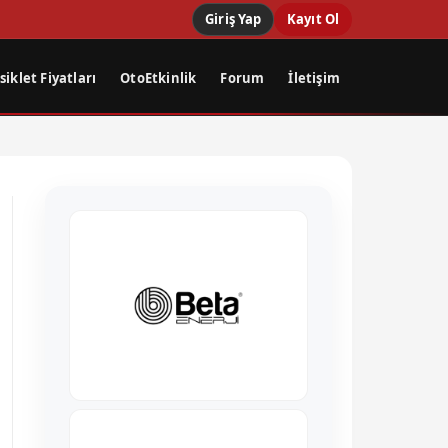
Giriş Yap
Kayıt Ol
iklet Fiyatları
OtoEtkinlik
Forum
İletişim