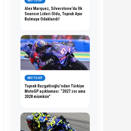
MOTOGP
Alex Marquez, Silverstone’da İlk
Seansın Lideri Oldu, Toprak Ayar
Bulmaya Odaklandı!
MOTOGP
Toprak Razgatlıoğlu’ndan Türkiye
MotoGP açıklaması: “2027 zor ama
2028 mümkün”