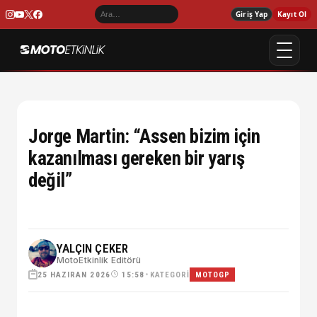
Giriş Yap
Kayıt Ol
Jorge Martin: “Assen bizim için
kazanılması gereken bir yarış
değil”
YALÇIN ÇEKER
MotoEtkinlik Editörü
25 HAZIRAN 2026
•
KATEGORI
15:58
MOTOGP