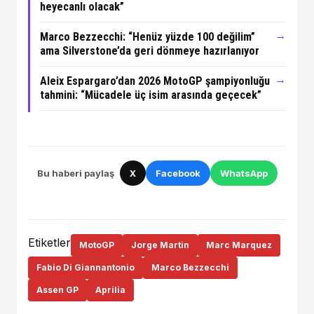
heyecanlı olacak”
→
Marco Bezzecchi: “Henüz yüzde 100 değilim”
ama Silverstone’da geri dönmeye hazırlanıyor
→
Aleix Espargaro’dan 2026 MotoGP şampiyonluğu
tahmini: “Mücadele üç isim arasında geçecek”
Bu haberi paylaş
X
Facebook
WhatsApp
Etiketler
MotoGP
Jorge Martin
Marc Marquez
Fabio Di Giannantonio
Marco Bezzecchi
Assen GP
Aprilia