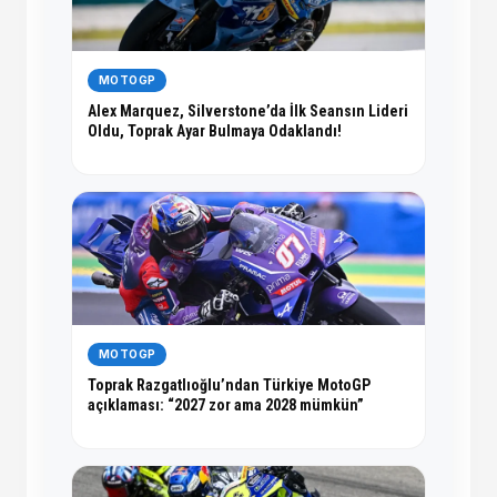
MOTOGP
Alex Marquez, Silverstone’da İlk Seansın Lideri
Oldu, Toprak Ayar Bulmaya Odaklandı!
MOTOGP
Toprak Razgatlıoğlu’ndan Türkiye MotoGP
açıklaması: “2027 zor ama 2028 mümkün”