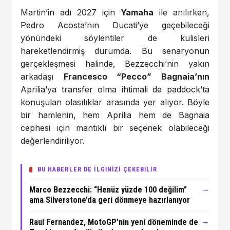
Martin’in adı 2027 için
Yamaha
ile anılırken,
Pedro Acosta’nın Ducati’ye geçebileceği
yönündeki söylentiler de kulisleri
hareketlendirmiş durumda. Bu senaryonun
gerçekleşmesi halinde, Bezzecchi’nin yakın
arkadaşı
Francesco “Pecco” Bagnaia’nın
Aprilia’ya transfer olma ihtimali de paddock’ta
konuşulan olasılıklar arasında yer alıyor. Böyle
bir hamlenin, hem Aprilia hem de Bagnaia
cephesi için mantıklı bir seçenek olabileceği
değerlendiriliyor.
BU HABERLER DE İLGİNİZİ ÇEKEBİLİR
→
Marco Bezzecchi: “Henüz yüzde 100 değilim”
ama Silverstone’da geri dönmeye hazırlanıyor
→
Raul Fernandez, MotoGP’nin yeni döneminde de