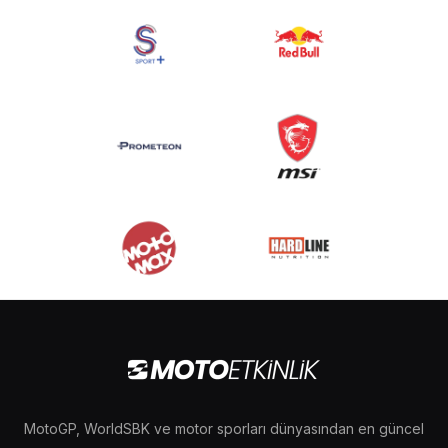
MotoGP, WorldSBK ve motor sporları dünyasından en güncel