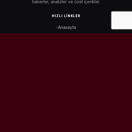
haberler, analizler ve özel içerikler.
HIZLI LINKLER
Anasayfa
MotoGP Takvimi
WorldSBK Takvimi
Puan Durumu
İletişim
BIZI TAKIP ET
© 2026
MotoEtkinlik
. Tüm hakları saklıdır.
Tasarım & Geliştirme:
Kaiowas