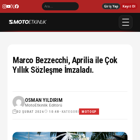
Giriş Yap
Kayıt Ol
Marco Bezzecchi, Aprilia ile Çok
Yıllık Sözleşme İmzaladı.
OSMAN YILDIRIM
MotoEtkinlik Editörü
02 ŞUBAT 2026
•
KATEGORI
10:48
MOTOGP