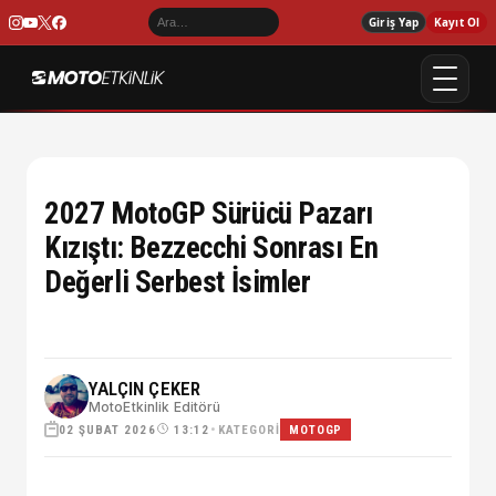
Giriş Yap
Kayıt Ol
2027 MotoGP Sürücü Pazarı
Kızıştı: Bezzecchi Sonrası En
Değerli Serbest İsimler
YALÇIN ÇEKER
MotoEtkinlik Editörü
02 ŞUBAT 2026
•
KATEGORI
13:12
MOTOGP