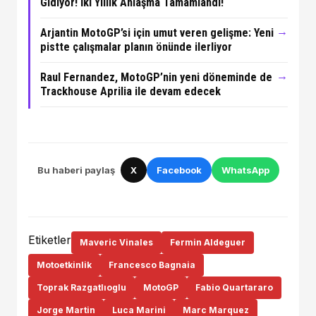
Gidiyor! İki Yıllık Anlaşma Tamamlandı!
→
Arjantin MotoGP’si için umut veren gelişme: Yeni
pistte çalışmalar planın önünde ilerliyor
→
Raul Fernandez, MotoGP’nin yeni döneminde de
Trackhouse Aprilia ile devam edecek
Bu haberi paylaş
X
Facebook
WhatsApp
Etiketler
Maveric Vinales
Fermin Aldeguer
Motoetkinlik
Francesco Bagnaia
Toprak Razgatlıoglu
MotoGP
Fabio Quartararo
Jorge Martin
Luca Marini
Marc Marquez