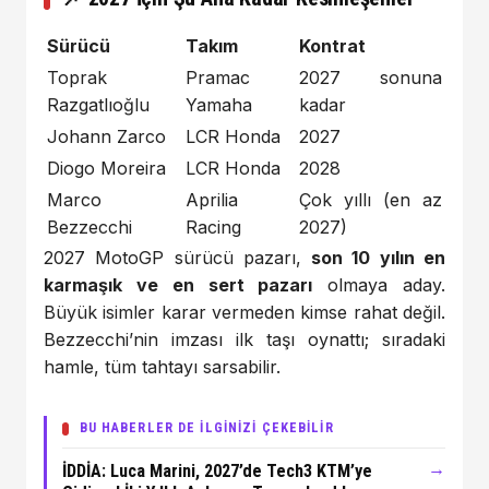
Sürücü
Takım
Kontrat
Toprak
Pramac
2027 sonuna
Razgatlıoğlu
Yamaha
kadar
Johann Zarco
LCR Honda
2027
Diogo Moreira
LCR Honda
2028
Marco
Aprilia
Çok yıllı (en az
Bezzecchi
Racing
2027)
2027 MotoGP sürücü pazarı,
son 10 yılın en
karmaşık ve en sert pazarı
olmaya aday.
Büyük isimler karar vermeden kimse rahat değil.
Bezzecchi’nin imzası ilk taşı oynattı; sıradaki
hamle, tüm tahtayı sarsabilir.
BU HABERLER DE İLGİNİZİ ÇEKEBİLİR
→
İDDİA: Luca Marini, 2027’de Tech3 KTM’ye