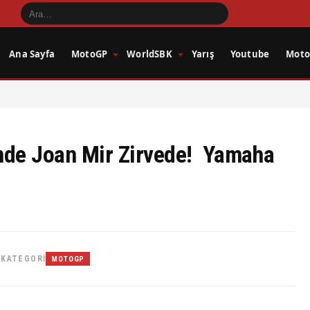
Ana Sayfa
MotoGP
WorldSBK
Yarış
Youtube
Motos
nde Joan Mir Zirvede! Yamaha
KATEGORI
•
MOTOGP