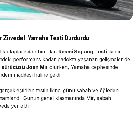
r Zirvede! Yamaha Testi Durdurdu
ik etaplarından biri olan
Resmi Sepang Testi
ikinci
ndeki performans kadar padokta yaşanan gelişmeler de
 sürücüsü Joan Mir
olurken, Yamaha cephesinde
ndem maddesi haline geldi.
erçekleştirilen testin ikinci günü sabah ve öğleden
tamamlandı. Günün genel klasmanında Mir, sabah
vede yer aldı.