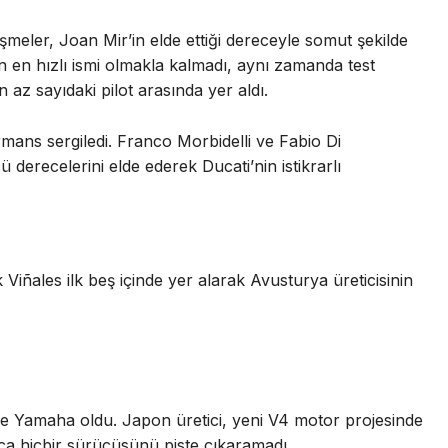
şmeler, Joan Mir’in elde ettiği dereceyle somut şekilde
n en hızlı ismi olmakla kalmadı, aynı zamanda test
 az sayıdaki pilot arasında yer aldı.
rmans sergiledi. Franco Morbidelli ve Fabio Di
 derecelerini elde ederek Ducati’nin istikrarlı
ñales ilk beş içinde yer alarak Avusturya üreticisinin
se Yamaha oldu. Japon üretici, yeni V4 motor projesinde
a hiçbir sürücüsünü piste çıkaramadı.