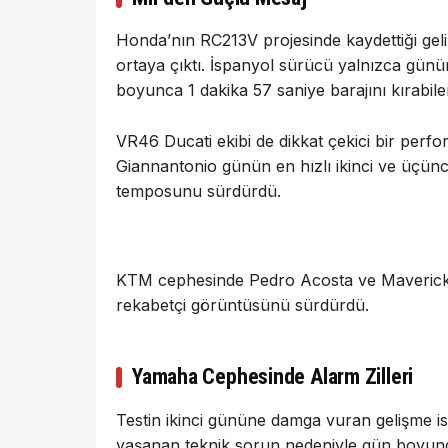
Honda’nın RC213V projesinde kaydettiği geli
ortaya çıktı. İspanyol sürücü yalnızca günü
boyunca 1 dakika 57 saniye barajını kırabilen
VR46 Ducati ekibi de dikkat çekici bir perfo
Giannantonio günün en hızlı ikinci ve üçüncü
temposunu sürdürdü.
KTM cephesinde Pedro Acosta ve Maverick Vi
rekabetçi görüntüsünü sürdürdü.
Yamaha Cephesinde Alarm Zilleri
Testin ikinci gününe damga vuran gelişme i
yaşanan teknik sorun nedeniyle gün boyunc