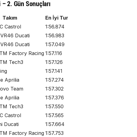
– 2. Gün Sonuçları
Takım
En İyi Tur
 Castrol
1:56.874
 VR46 Ducati
1:56.983
 VR46 Ducati
1:57.049
KTM Factory Racing
1:57.116
KTM Tech3
1:57.126
cing
1:57.141
 Aprilia
1:57.274
novo Team
1:57.302
 Aprilia
1:57.376
KTM Tech3
1:57.550
 Castrol
1:57.565
i Ducati
1:57.664
KTM Factory Racing
1:57.753