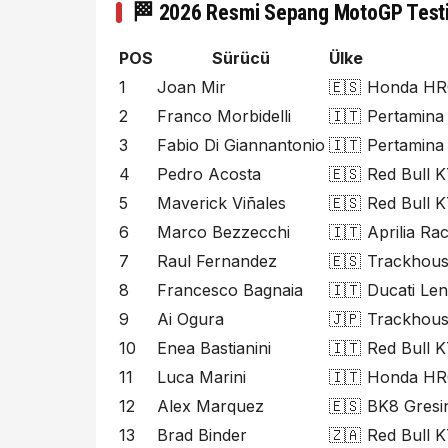
🏁 2026 Resmi Sepang MotoGP Testi 
POS
Sürücü
Ülke
1
Joan Mir
🇪🇸
Honda HRC
2
Franco Morbidelli
🇮🇹
Pertamina
3
Fabio Di Giannantonio
🇮🇹
Pertamina
4
Pedro Acosta
🇪🇸
Red Bull 
5
Maverick Viñales
🇪🇸
Red Bull 
6
Marco Bezzecchi
🇮🇹
Aprilia Ra
7
Raul Fernandez
🇪🇸
Trackhouse
8
Francesco Bagnaia
🇮🇹
Ducati Le
9
Ai Ogura
🇯🇵
Trackhouse
10
Enea Bastianini
🇮🇹
Red Bull 
11
Luca Marini
🇮🇹
Honda HRC
12
Alex Marquez
🇪🇸
BK8 Gresin
13
Brad Binder
🇿🇦
Red Bull 