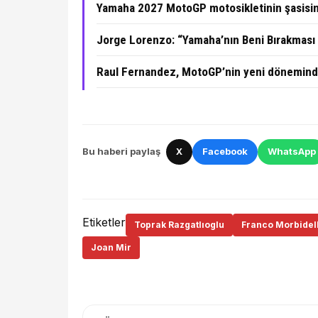
Yamaha 2027 MotoGP motosikletinin şasisini
Jorge Lorenzo: “Yamaha’nın Beni Bırakması H
Raul Fernandez, MotoGP’nin yeni döneminde
Bu haberi paylaş
X
Facebook
WhatsApp
Etiketler
Toprak Razgatlıoglu
Franco Morbidell
Joan Mir