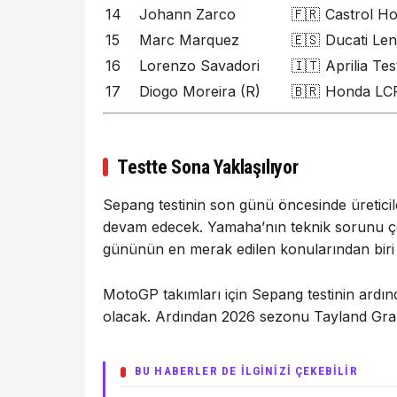
14
Johann Zarco
🇫🇷
Castrol H
15
Marc Marquez
🇪🇸
Ducati Le
16
Lorenzo Savadori
🇮🇹
Aprilia Te
17
Diogo Moreira (R)
🇧🇷
Honda LCR
Testte Sona Yaklaşılıyor
Sepang testinin son günü öncesinde üretici
devam edecek. Yamaha’nın teknik sorunu çö
gününün en merak edilen konularından biri
MotoGP takımları için Sepang testinin ardın
olacak. Ardından 2026 sezonu Tayland Grand
BU HABERLER DE İLGİNİZİ ÇEKEBİLİR