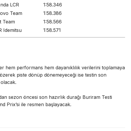
onda LCR
1:58.346
novo Team
1:58.386
st Team
1:58.566
 Idemitsu
1:58.571
ler hem performans hem dayanıklılık verilerini toplamaya
zerek piste dönüp dönemeyeceği ise testin son
 olacak.
dan sezon öncesi son hazırlık durağı Buriram Testi
 Prix’si ile resmen başlayacak.