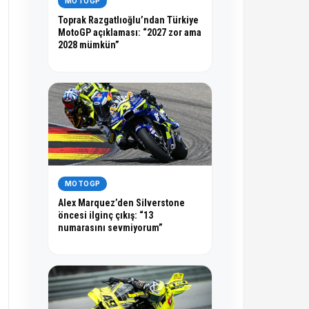
MOTOGP
Toprak Razgatlıoğlu’ndan Türkiye
MotoGP açıklaması: “2027 zor ama
2028 mümkün”
MOTOGP
Alex Marquez’den Silverstone
öncesi ilginç çıkış: “13
numarasını sevmiyorum”