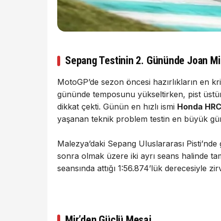
Sepang Testinin 2. Gününde Joan Mi
MotoGP’de sezon öncesi hazırlıkların en krit
gününde temposunu yükseltirken, pist üstü
dikkat çekti. Günün en hızlı ismi
Honda HRC
yaşanan teknik problem testin en büyük gü
Malezya’daki Sepang Uluslararası Pisti’nde g
sonra olmak üzere iki ayrı seans halinde 
seansında attığı 1:56.874’lük derecesiyle zir
Mir’den Güçlü Mesaj