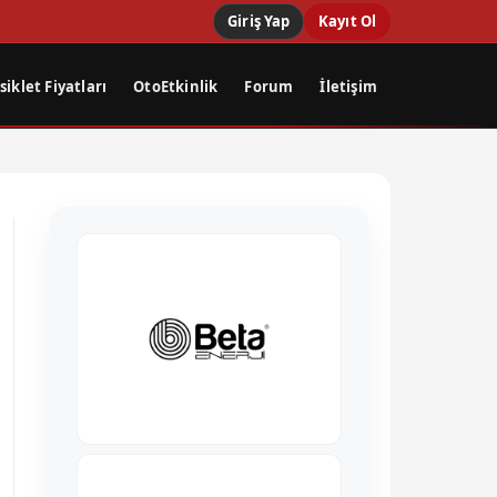
Giriş Yap
Kayıt Ol
iklet Fiyatları
OtoEtkinlik
Forum
İletişim