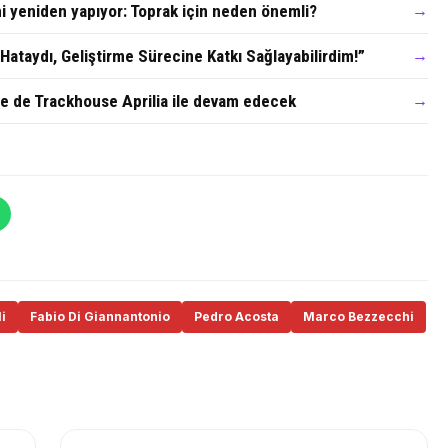
 yeniden yapıyor: Toprak için neden önemli?
→
ataydı, Geliştirme Sürecine Katkı Sağlayabilirdim!”
→
 de Trackhouse Aprilia ile devam edecek
→
i
Fabio Di Giannantonio
Pedro Acosta
Marco Bezzecchi