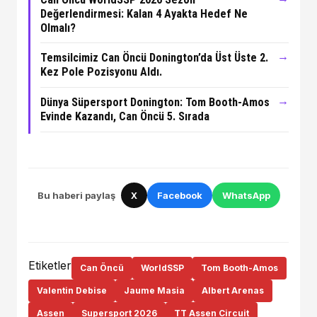
Değerlendirmesi: Kalan 4 Ayakta Hedef Ne
Olmalı?
→
Temsilcimiz Can Öncü Donington’da Üst Üste 2.
Kez Pole Pozisyonu Aldı.
→
Dünya Süpersport Donington: Tom Booth-Amos
Evinde Kazandı, Can Öncü 5. Sırada
Bu haberi paylaş
X
Facebook
WhatsApp
Etiketler
Can Öncü
WorldSSP
Tom Booth-Amos
Valentin Debise
Jaume Masia
Albert Arenas
Assen
Supersport 2026
TT Assen Circuit