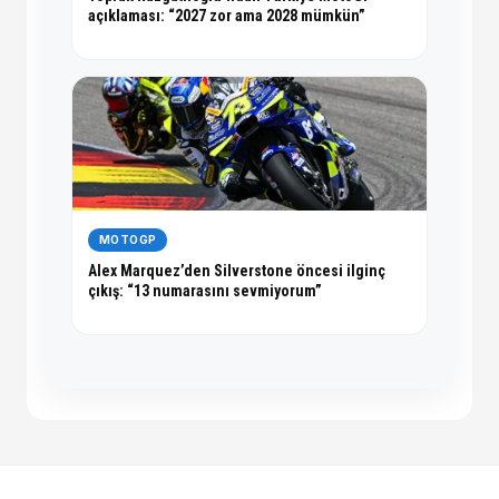
açıklaması: “2027 zor ama 2028 mümkün”
MOTOGP
Alex Marquez’den Silverstone öncesi ilginç
çıkış: “13 numarasını sevmiyorum”