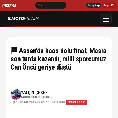
Giriş Yap
Kayıt Ol
🏁 Assen’da kaos dolu final: Masia
son turda kazandı, milli sporcumuz
Can Öncü geriye düştü
YALÇIN ÇEKER
MotoEtkinlik Editörü
19 NISAN 2026
•
KATEGORI
09:50
WORLDSSP