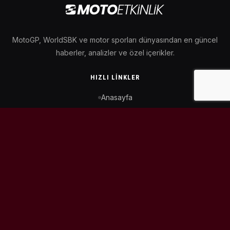
MotoGP, WorldSBK ve motor sporları dünyasından en güncel
haberler, analizler ve özel içerikler.
HIZLI LINKLER
Anasayfa
MotoGP Takvimi
WorldSBK Takvimi
Puan Durumu
İletişim
BIZI TAKIP ET